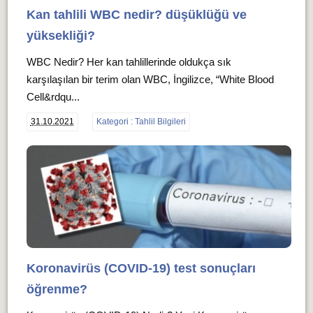
Kan tahlili WBC nedir? düşüklüğü ve
yüksekliği?
WBC Nedir? Her kan tahlillerinde oldukça sık
karşılaşılan bir terim olan WBC, İngilizce, “White Blood
Cell&rdqu...
31.10.2021
Kategori : Tahlil Bilgileri
Koronavirüs (COVID-19) test sonuçları
öğrenme?