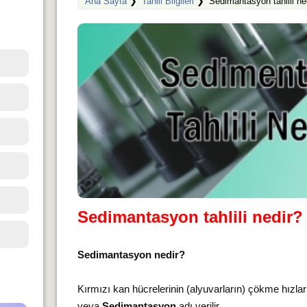
Ana Sayfa
❯
Tahlil Bilgileri
❯
Sedimantasyon tahlili ne
Sedimantasyon tahlili nedir? 
Sedimantasyon nedir?
Kırmızı kan hücrelerinin (alyuvarların) çökme hızla
veya
Sedimantasyon
adı verilir.