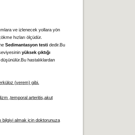
ımlara ve izlenecek yollara yön
çökme hızları ölçüdür.
üne
Sedimantasyon testi
dedir.Bu
seviyesinin
yüksek çıktığı
ı düşünülür.Bu hastalıklardan
erküloz (verem) gibi.
dizm ,temporal arteritis,akut
klı bilgiyi almak için doktorunuza