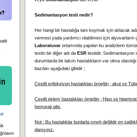
Sedimantasyon testi nedir?
Her hangi bir hastalığa tanı koymak için atılacak ad
vermesi yada yardımcı olabilmesi için alyuvarların 
atit
Laboratuvar
ortamında yapılan bu analizlerin tüm
k
testin bir diğer adı da
ESR
testidir. Sedimantasyon 
durumlarda bir takım hastalıkların var olma olasılığ
bazıları aşağıdaki gibidir ;
Çeşitli enfeksiyon hastalıkları örneğin ; akut ve Tüb
Çeşitli eklem hastalıkları örneğin ; Hipo ve hipertroi
hemoraji gibi.
ır
Not : Bu hastalıklar bunlarla sınırlı değildir en sağlı
ük
danışınız.
ğrıların