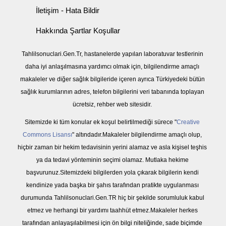
İletişim - Hata Bildir
Hakkında Şartlar Koşullar
Tahlilsonuclari.Gen.Tr, hastanelerde yapılan laboratuvar testlerinin
daha iyi anlaşılmasına yardımcı olmak için, bilgilendirme amaçlı
makaleler ve diğer sağlık bilgileride içeren ayrıca Türkiyedeki bütün
sağlık kurumlarının adres, telefon bilgilerini veri tabanında toplayan
ücretsiz, rehber web sitesidir.
Sitemizde ki tüm konular ek koşul belirtilmediği sürece "
Creative
Commons Lisansı
" altındadır.Makaleler bilgilendirme amaçlı olup,
hiçbir zaman bir hekim tedavisinin yerini alamaz ve asla kişisel teşhis
ya da tedavi yönteminin seçimi olamaz. Mutlaka hekime
başvurunuz.Sitemizdeki bilgilerden yola çıkarak bilgilerin kendi
kendinize yada başka bir şahıs tarafından pratikte uygulanması
durumunda Tahlilsonuclari.Gen.TR hiç bir şekilde sorumluluk kabul
etmez ve herhangi bir yardımı taahhüt etmez.Makaleler herkes
tarafından anlayaşılabilmesi için ön bilgi niteliğinde, sade biçimde