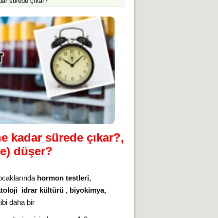
dar sürede çıkar?
ne kadar sürede çıkar?,
e) düşer?
 ocaklarında
hormon testleri,
atoloji idrar kültürü , biyokimya,
ibi daha bir