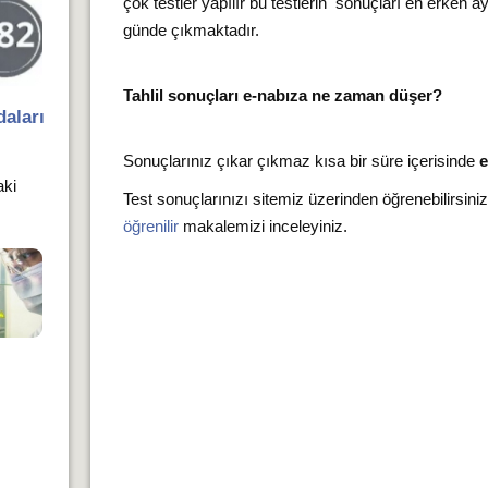
çok testler yapılır bu testlerin sonuçları en erken a
günde çıkmaktadır.
Tahlil sonuçları e-nabıza ne zaman düşer?
aları
Sonuçlarınız çıkar çıkmaz kısa bir süre içerisinde
e
aki
Test sonuçlarınızı sitemiz üzerinden öğrenebilirsini
öğrenilir
makalemizi inceleyiniz.