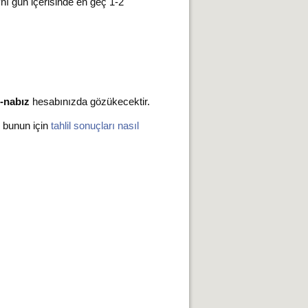
ynı gün içerisinde en geç 1-2
-nabız
hesabınızda gözükecektir.
z bunun için
tahlil sonuçları nasıl