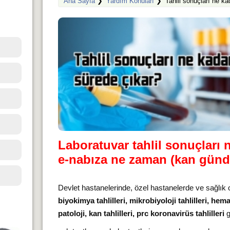
Ana Sayfa
❯
Yardım Konuları
❯
Tahlil sonuçları ne ka
Laboratuvar tahlil sonuçları 
e-nabıza ne zaman (kan günd
Devlet hastanelerinde, özel hastanelerde ve sağlık
biyokimya tahlilleri, mikrobiyoloji tahlilleri, hem
patoloji, kan tahlilleri, prc koronavirüs tahlilleri
g