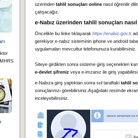
üzerinden
tahlil sonuçları online
nasıl öğrenilir d
çalışacağız.
e-Nabız üzerinden tahlil sonuçları nasıl
Öncelikle bu linke tıklayarak
https://enabiz.gov.tr
ad
rı
gerekiyor e-nabız sisteminin iphone ve android tabanlı
uygulamaları mevcuttur telefonunuza kurabilirsiniz.
oktor
ız MHRS
Siteye girdikten sonra sisteme giriş seçenekleri k
e-devlet şifreniz
veya e-imzanız ile giriş yapabilirsi
e-Nabıza giriş yaptıktan sonra sol taraftaki
tahlil s
sonuçlarınızı görebilirsiniz.Aşağıdaki resimde ekran
inceleyebilirsiniz.
e