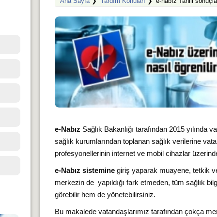
Ana Sayfa
❯
Yardım Konuları
❯
e-nabız Tahlil sonuçl
e-Nabız
Sağlık Bakanlığı tarafından 2015 yılında v
sağlık kurumlarından toplanan sağlık verilerine vata
profesyonellerinin internet ve mobil cihazlar üzerind
e-Nabız sistemine
giriş yaparak muayene, tetkik ve 
merkezin de yapıldığı fark etmeden, tüm sağlık bil
görebilir hem de yönetebilirsiniz.
Bu makalede vatandaşlarımız tarafından çokça mer