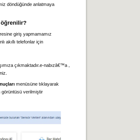
ilimiz döndüğünde anlatmaya
 öğrenilir?
resine giriş yapmamamız
 akıllı telefonlar için
arşımıza çıkmaktadır.e-nabızâ€™a ,
niz.
onuçları
menüsüne tıklayarak
 görüntüsü verilmiştir