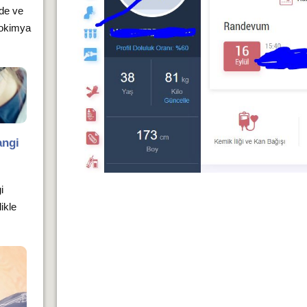
rde ve
yokimya
angi
i
likle