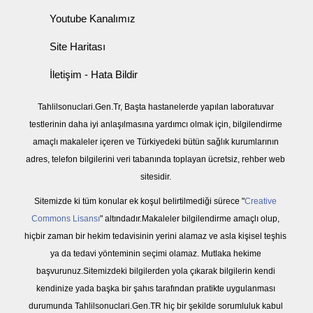
Youtube Kanalımız
Site Haritası
İletişim - Hata Bildir
Tahlilsonuclari.Gen.Tr, Başta hastanelerde yapılan laboratuvar
testlerinin daha iyi anlaşılmasına yardımcı olmak için, bilgilendirme
amaçlı makaleler içeren ve Türkiyedeki bütün sağlık kurumlarının
adres, telefon bilgilerini veri tabanında toplayan ücretsiz, rehber web
sitesidir.
Sitemizde ki tüm konular ek koşul belirtilmediği sürece "
Creative
Commons Lisansı
" altındadır.Makaleler bilgilendirme amaçlı olup,
hiçbir zaman bir hekim tedavisinin yerini alamaz ve asla kişisel teşhis
ya da tedavi yönteminin seçimi olamaz. Mutlaka hekime
başvurunuz.Sitemizdeki bilgilerden yola çıkarak bilgilerin kendi
kendinize yada başka bir şahıs tarafından pratikte uygulanması
durumunda Tahlilsonuclari.Gen.TR hiç bir şekilde sorumluluk kabul