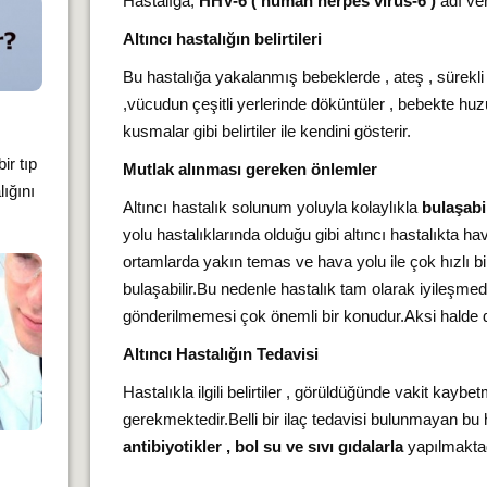
Hastalığa,
HHV-6 ( human herpes virüs-6 )
adı ver
Altıncı hastalığın belirtileri
Bu hastalığa yakalanmış bebeklerde , ateş , süre
,vücudun çeşitli yerlerinde döküntüler , bebekte huzu
kusmalar gibi belirtiler ile kendini gösterir.
ir tıp
Mutlak alınması gereken önlemler
ığını
Altıncı hastalık solunum yoluyla kolaylıkla
bulaşabi
yolu hastalıklarında olduğu gibi altıncı hastalıkta h
ortamlarda yakın temas ve hava yolu ile çok hızlı b
bulaşabilir.Bu nedenle hastalık tam olarak iyileşme
gönderilmemesi çok önemli bir konudur.Aksi halde di
Altıncı Hastalığın Tedavisi
Hastalıkla ilgili belirtiler , görüldüğünde vakit kayb
gerekmektedir.Belli bir ilaç tedavisi bulunmayan bu 
antibiyotikler , bol su ve sıvı gıdalarla
yapılmaktad