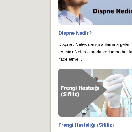
Dispne Nedir?
Dispne : Nefes darlığı anlamına gelen b
terimidir.Nefes almada zorlanma hastal
ifade etme...
Frengi Hastalığı (Sifiliz)