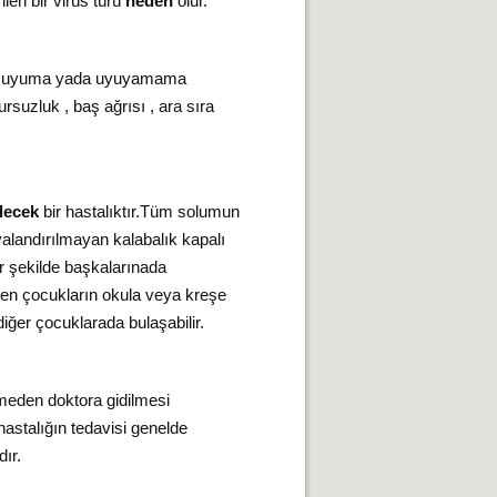
ilen bir virüs türü
neden
olur.
kli uyuma yada uyuyamama
rsuzluk , baş ağrısı , ara sıra
lecek
bir hastalıktır.Tüm solumun
avalandırılmayan kalabalık kapalı
ir şekilde başkalarınada
den çocukların okula veya kreşe
ğer çocuklarada bulaşabilir.
etmeden doktora gidilmesi
hastalığın tedavisi genelde
ır.