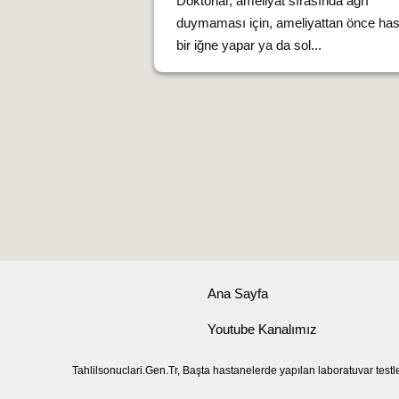
Doktorlar, ameliyat sırasında ağrı
duymaması için, ameliyattan önce ha
bir iğne yapar ya da sol...
Ana Sayfa
Youtube Kanalımız
Tahlilsonuclari.Gen.Tr, Başta hastanelerde yapılan laboratuvar testl