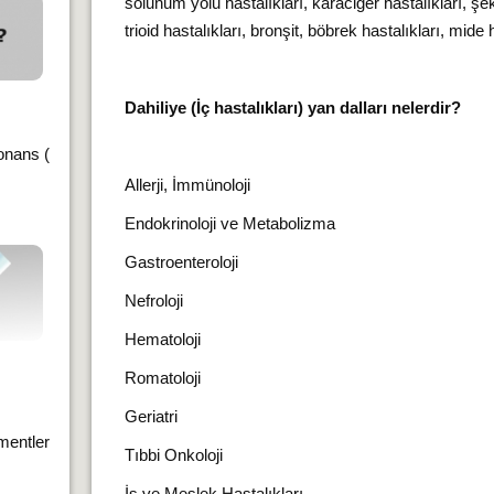
solunum yolu hastalıkları, karaciğer hastalıkları, şe
trioid hastalıkları, bronşit, böbrek hastalıkları, mide ha
Dahiliye (İç hastalıkları) yan dalları nelerdir?
zonans (
Allerji, İmmünoloji
Endokrinoloji ve Metabolizma
Gastroenteroloji
Nefroloji
Hematoloji
Romatoloji
Geriatri
ementler
Tıbbi Onkoloji
İş ve Meslek Hastalıkları