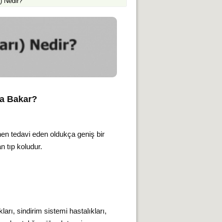
ı) Nedir?
ara Bakar?
lenen tedavi eden oldukça geniş bir
 tıp koludur.
kları, sindirim sistemi hastalıkları,