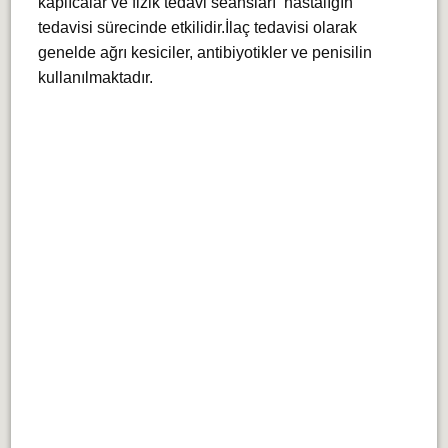
kaplıcalar ve fizik tedavi seansları hastalığın
tedavisi sürecinde etkilidir.İlaç tedavisi olarak
genelde ağrı kesiciler, antibiyotikler ve penisilin
kullanılmaktadır.