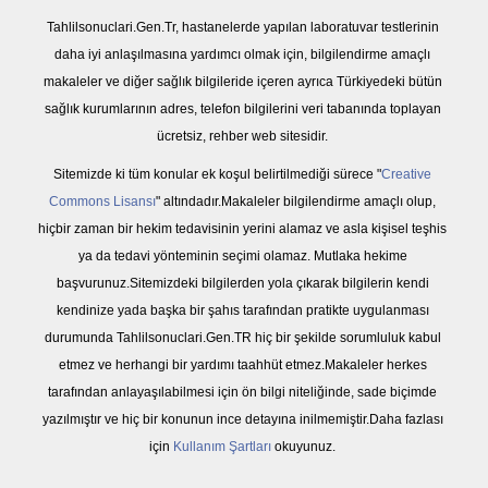
Tahlilsonuclari.Gen.Tr, hastanelerde yapılan laboratuvar testlerinin
daha iyi anlaşılmasına yardımcı olmak için, bilgilendirme amaçlı
makaleler ve diğer sağlık bilgileride içeren ayrıca Türkiyedeki bütün
sağlık kurumlarının adres, telefon bilgilerini veri tabanında toplayan
ücretsiz, rehber web sitesidir.
Sitemizde ki tüm konular ek koşul belirtilmediği sürece "
Creative
Commons Lisansı
" altındadır.Makaleler bilgilendirme amaçlı olup,
hiçbir zaman bir hekim tedavisinin yerini alamaz ve asla kişisel teşhis
ya da tedavi yönteminin seçimi olamaz. Mutlaka hekime
başvurunuz.Sitemizdeki bilgilerden yola çıkarak bilgilerin kendi
kendinize yada başka bir şahıs tarafından pratikte uygulanması
durumunda Tahlilsonuclari.Gen.TR hiç bir şekilde sorumluluk kabul
etmez ve herhangi bir yardımı taahhüt etmez.Makaleler herkes
tarafından anlayaşılabilmesi için ön bilgi niteliğinde, sade biçimde
yazılmıştır ve hiç bir konunun ince detayına inilmemiştir.Daha fazlası
için
Kullanım Şartları
okuyunuz.