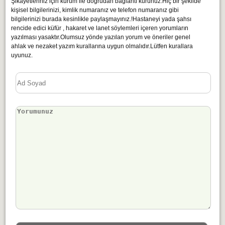
Şikayetleriniz için kurum ile doğrudan bağlantı kurunuz.Hiç bir şekilde
kişisel bilgilerinizi, kimlik numaranız ve telefon numaranız gibi
bilgilerinizi burada kesinlikle paylaşmayınız.!Hastaneyi yada şahsı
rencide edici küfür , hakaret ve lanet söylemleri içeren yorumların
yazılması yasaktır.Olumsuz yönde yazılan yorum ve öneriler genel
ahlak ve nezaket yazım kurallarına uygun olmalıdır.Lütfen kurallara
uyunuz.