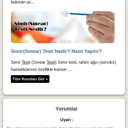
bulunan az...
Simir(Smear) Testi Nedir? Nasıl Yapılır?
Simir
Test
i (Smear
Test
i) Simir testi, rahim ağzı (serviks)
hastalıklarının özellikle kanser ...
Tüm Konuları Gör »
Yorumlar
Uyarı :