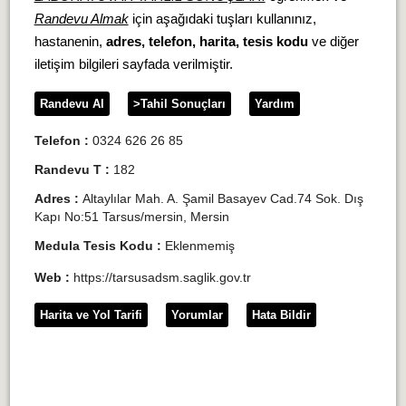
Randevu Almak
için aşağıdaki tuşları kullanınız,
hastanenin,
adres, telefon, harita, tesis kodu
ve diğer
iletişim bilgileri sayfada verilmiştir.
Randevu Al
>Tahil Sonuçları
Yardım
Telefon :
0324 626 26 85
Randevu T :
182
Adres :
Altaylılar Mah. A. Şamil Basayev Cad.74 Sok. Dış
Kapı No:51 Tarsus/mersin, Mersin
Medula Tesis Kodu :
Eklenmemiş
Web :
https://tarsusadsm.saglik.gov.tr
Harita ve Yol Tarifi
Yorumlar
Hata Bildir