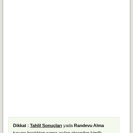
Dikkat :
Tahlil Sonuçları
yada
Randevu Alma
tuşuna bastıktan sonra açılan ekrandan kimlik