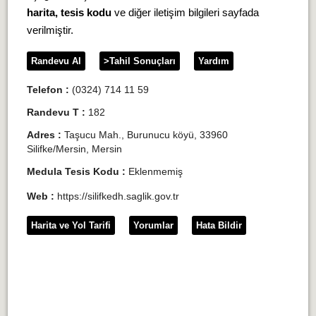
harita, tesis kodu
ve diğer iletişim bilgileri sayfada
verilmiştir.
Randevu Al
>Tahil Sonuçları
Yardım
Telefon :
(0324) 714 11 59
Randevu T :
182
Adres :
Taşucu Mah., Burunucu köyü, 33960
Silifke/Mersin, Mersin
Medula Tesis Kodu :
Eklenmemiş
Web :
https://silifkedh.saglik.gov.tr
Harita ve Yol Tarifi
Yorumlar
Hata Bildir