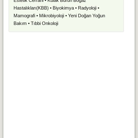
Estetik Cerrahi • Kulak Burun Boğaz
Hastalıkları(KBB) • Biyokimya • Radyoloji •
Mamografi • Mikrobiyoloji • Yeni Doğan Yoğun
Bakım • Tıbbi Onkoloji