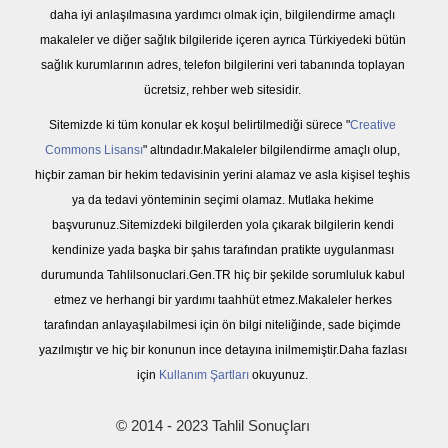
daha iyi anlaşılmasına yardımcı olmak için, bilgilendirme amaçlı
makaleler ve diğer sağlık bilgileride içeren ayrıca Türkiyedeki bütün
sağlık kurumlarının adres, telefon bilgilerini veri tabanında toplayan
ücretsiz, rehber web sitesidir.
Sitemizde ki tüm konular ek koşul belirtilmediği sürece "
Creative
Commons Lisansı
" altındadır.Makaleler bilgilendirme amaçlı olup,
hiçbir zaman bir hekim tedavisinin yerini alamaz ve asla kişisel teşhis
ya da tedavi yönteminin seçimi olamaz. Mutlaka hekime
başvurunuz.Sitemizdeki bilgilerden yola çıkarak bilgilerin kendi
kendinize yada başka bir şahıs tarafından pratikte uygulanması
durumunda Tahlilsonuclari.Gen.TR hiç bir şekilde sorumluluk kabul
etmez ve herhangi bir yardımı taahhüt etmez.Makaleler herkes
tarafından anlayaşılabilmesi için ön bilgi niteliğinde, sade biçimde
yazılmıştır ve hiç bir konunun ince detayına inilmemiştir.Daha fazlası
için
Kullanım Şartları
okuyunuz.
© 2014 - 2023 Tahlil Sonuçları