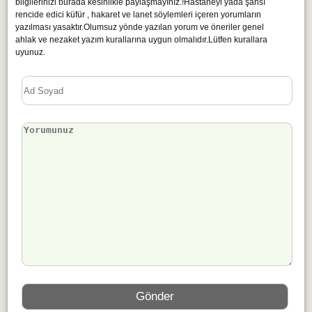
bilgilerinizi burada kesinlikle paylaşmayınız.!Hastaneyi yada şahsı
rencide edici küfür , hakaret ve lanet söylemleri içeren yorumların
yazılması yasaktır.Olumsuz yönde yazılan yorum ve öneriler genel
ahlak ve nezaket yazım kurallarına uygun olmalıdır.Lütfen kurallara
uyunuz.