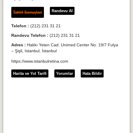
Randevu Al
Tahlil Sonuçları
Telefon :
(212) 231 31 21
Randevu Telefon :
(212) 231 31 21
Adres :
Hakkı Yeten Cad. Unimed Center No: 19/7 Fulya
– Şişli, Istanbul, İstanbul
https://www.istanbulretina.com
Harita ve Yol Tarifi
Yorumlar
Hata Bildir