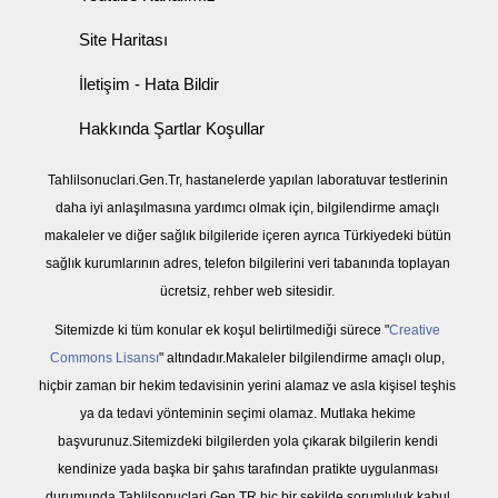
Site Haritası
İletişim - Hata Bildir
Hakkında Şartlar Koşullar
Tahlilsonuclari.Gen.Tr, hastanelerde yapılan laboratuvar testlerinin
daha iyi anlaşılmasına yardımcı olmak için, bilgilendirme amaçlı
makaleler ve diğer sağlık bilgileride içeren ayrıca Türkiyedeki bütün
sağlık kurumlarının adres, telefon bilgilerini veri tabanında toplayan
ücretsiz, rehber web sitesidir.
Sitemizde ki tüm konular ek koşul belirtilmediği sürece "
Creative
Commons Lisansı
" altındadır.Makaleler bilgilendirme amaçlı olup,
hiçbir zaman bir hekim tedavisinin yerini alamaz ve asla kişisel teşhis
ya da tedavi yönteminin seçimi olamaz. Mutlaka hekime
başvurunuz.Sitemizdeki bilgilerden yola çıkarak bilgilerin kendi
kendinize yada başka bir şahıs tarafından pratikte uygulanması
durumunda Tahlilsonuclari.Gen.TR hiç bir şekilde sorumluluk kabul