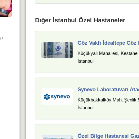
Diğer
İstanbul
Özel Hastaneler
sı
Göz Vakfı İdealtepe Göz
i
Küçükyalı Mahallesi, Kestane 
İstanbul
Synevo Laboratuvarı Ataş
Küçükbakkalköy Mah. Şenlik S
İstanbul
Özel Bilge Hastanesi G