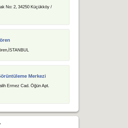
ak No: 2, 34250 Küçükköy /
gören
gören,İSTANBUL
örüntüleme Merkezi
lih Ermez Cad. Öğün Apt.
r