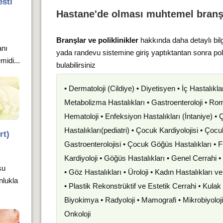
sti
Hastane'de olması muhtemel branş
Branşlar ve poliklinikler
hakkında daha detaylı bil
anı
yada randevu sistemine giriş yaptıktantan sonra po
midi...
bulabilirsiniz
• Dermatoloji (Cildiye) • Diyetisyen • İç Hastalıkla
Metabolizma Hastalıkları • Gastroenteroloji • Romat
Hematoloji • Enfeksiyon Hastalıkları (İntaniye) •
Hastalıkları(pediatri) • Çocuk Kardiyolojisi • Çoc
rt)
Gastroenterolojisi • Çocuk Göğüs Hastalıkları • F
Kardiyoloji • Göğüs Hastalıkları • Genel Cerrahi 
su
• Göz Hastalıkları • Üroloji • Kadın Hastalıkları 
unlukla
• Plastik Rekonstrüktif ve Estetik Cerrahi • Kula
Biyokimya • Radyoloji • Mamografi • Mikrobiyoloj
Onkoloji