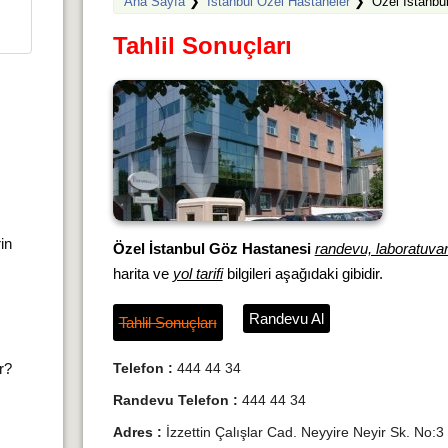
Ana Sayfa
❯
İstanbul Özel Hastaneler
❯
Özel İstanbu
Tahlil Sonuçları
rin
Özel İstanbul Göz Hastanesi
randevu, laboratuvar 
harita ve
yol tarifi
bilgileri aşağıdaki gibidir.
Randevu Al
Tahlil Sonuçları
ır?
Telefon :
444 44 34
Randevu Telefon :
444 44 34
Adres :
İzzettin Çalışlar Cad. Neyyire Neyir Sk. No:3 