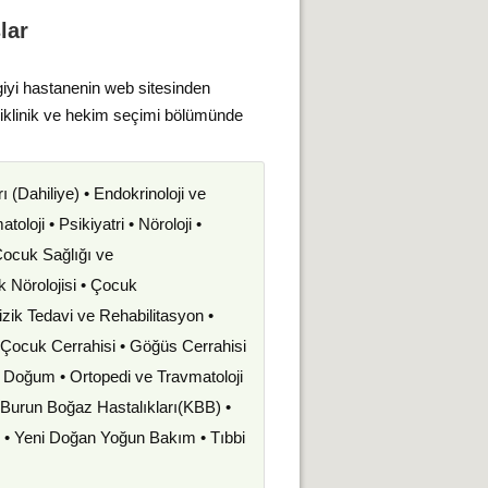
lar
giyi hastanenin web sitesinden
liklinik ve hekim seçimi bölümünde
rı (Dahiliye) • Endokrinoloji ve
oloji • Psikiyatri • Nöroloji •
 Çocuk Sağlığı ve
uk Nörolojisi • Çocuk
izik Tedavi ve Rehabilitasyon •
• Çocuk Cerrahisi • Göğüs Cerrahisi
ve Doğum • Ortopedi ve Travmatoloji
k Burun Boğaz Hastalıkları(KBB) •
i • Yeni Doğan Yoğun Bakım • Tıbbi