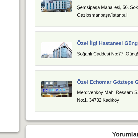
Şemsipaşa Mahallesi, 56. Sok
Gaziosmanpaşa/İstanbul
Özel İlgi Hastanesi Gün
Soğanlı Caddesi No:77 ,Gün
Özel Echomar Göztepe G
Merdivenköy Mah. Ressam Sa
No:1, 34732 Kadıköy
Yorumla