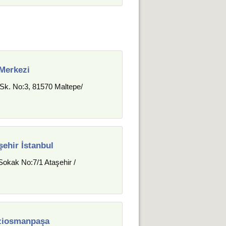
 Merkezi
Sk. No:3, 81570 Maltepe/
ehir İstanbul
okak No:7/1 Ataşehir /
aziosmanpaşa