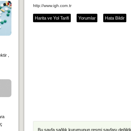
http://www.igh.com.tr
Harita ve Yol Tarifi
Yorumlar
Hata Bildir
tir ,
)
ara
iç
Bu sayfa
sağlık kurumunun
resmi sayfası değildir