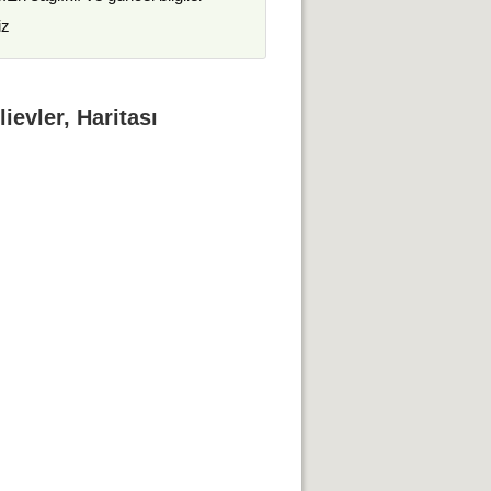
iz
evler, Haritası