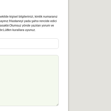
kilde kişisel bilgilerinizi, kimlik numaranız
mayınız.!Hastaneyi yada şahsı rencide edici
ı yasaktır.Olumsuz yönde yazılan yorum ve
ır.Lütfen kurallara uyunuz.