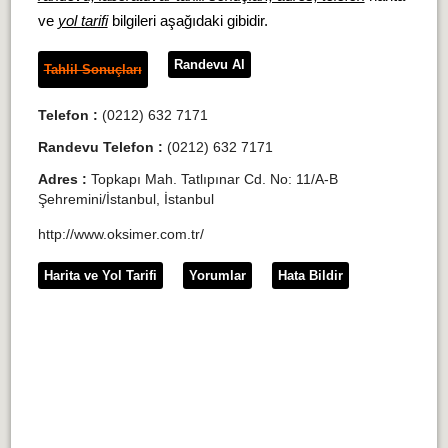
ve
yol tarifi
bilgileri aşağıdaki gibidir.
Randevu Al
Tahlil Sonuçları
Telefon :
(0212) 632 7171
Randevu Telefon :
(0212) 632 7171
Adres :
Topkapı Mah. Tatlıpınar Cd. No: 11/A-B
Şehremini/İstanbul, İstanbul
http://www.oksimer.com.tr/
Harita ve Yol Tarifi
Yorumlar
Hata Bildir