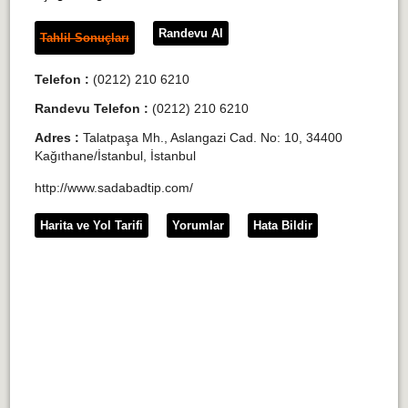
Randevu Al
Tahlil Sonuçları
Telefon :
(0212) 210 6210
Randevu Telefon :
(0212) 210 6210
Adres :
Talatpaşa Mh., Aslangazi Cad. No: 10, 34400
Kağıthane/İstanbul, İstanbul
http://www.sadabadtip.com/
Harita ve Yol Tarifi
Yorumlar
Hata Bildir