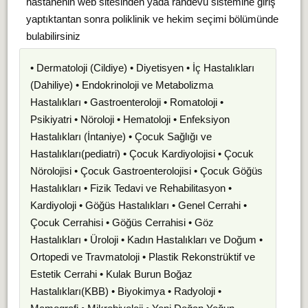
hastanenin web sitesinden yada randevu sistemine giriş
yaptıktantan sonra poliklinik ve hekim seçimi bölümünde
bulabilirsiniz
• Dermatoloji (Cildiye) • Diyetisyen • İç Hastalıkları
(Dahiliye) • Endokrinoloji ve Metabolizma
Hastalıkları • Gastroenteroloji • Romatoloji •
Psikiyatri • Nöroloji • Hematoloji • Enfeksiyon
Hastalıkları (İntaniye) • Çocuk Sağlığı ve
Hastalıkları(pediatri) • Çocuk Kardiyolojisi • Çocuk
Nörolojisi • Çocuk Gastroenterolojisi • Çocuk Göğüs
Hastalıkları • Fizik Tedavi ve Rehabilitasyon •
Kardiyoloji • Göğüs Hastalıkları • Genel Cerrahi •
Çocuk Cerrahisi • Göğüs Cerrahisi • Göz
Hastalıkları • Üroloji • Kadın Hastalıkları ve Doğum •
Ortopedi ve Travmatoloji • Plastik Rekonstrüktif ve
Estetik Cerrahi • Kulak Burun Boğaz
Hastalıkları(KBB) • Biyokimya • Radyoloji •