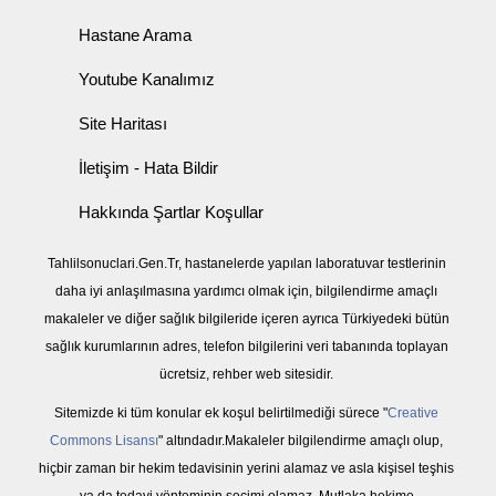
Hastane Arama
Youtube Kanalımız
Site Haritası
İletişim - Hata Bildir
Hakkında Şartlar Koşullar
Tahlilsonuclari.Gen.Tr, hastanelerde yapılan laboratuvar testlerinin
daha iyi anlaşılmasına yardımcı olmak için, bilgilendirme amaçlı
makaleler ve diğer sağlık bilgileride içeren ayrıca Türkiyedeki bütün
sağlık kurumlarının adres, telefon bilgilerini veri tabanında toplayan
ücretsiz, rehber web sitesidir.
Sitemizde ki tüm konular ek koşul belirtilmediği sürece "
Creative
Commons Lisansı
" altındadır.Makaleler bilgilendirme amaçlı olup,
hiçbir zaman bir hekim tedavisinin yerini alamaz ve asla kişisel teşhis
ya da tedavi yönteminin seçimi olamaz. Mutlaka hekime