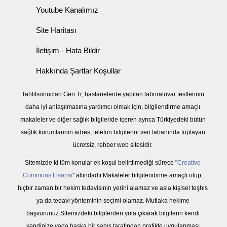
Youtube Kanalımız
Site Haritası
İletişim - Hata Bildir
Hakkında Şartlar Koşullar
Tahlilsonuclari.Gen.Tr, hastanelerde yapılan laboratuvar testlerinin
daha iyi anlaşılmasına yardımcı olmak için, bilgilendirme amaçlı
makaleler ve diğer sağlık bilgileride içeren ayrıca Türkiyedeki bütün
sağlık kurumlarının adres, telefon bilgilerini veri tabanında toplayan
ücretsiz, rehber web sitesidir.
Sitemizde ki tüm konular ek koşul belirtilmediği sürece "
Creative
Commons Lisansı
" altındadır.Makaleler bilgilendirme amaçlı olup,
hiçbir zaman bir hekim tedavisinin yerini alamaz ve asla kişisel teşhis
ya da tedavi yönteminin seçimi olamaz. Mutlaka hekime
başvurunuz.Sitemizdeki bilgilerden yola çıkarak bilgilerin kendi
kendinize yada başka bir şahıs tarafından pratikte uygulanması