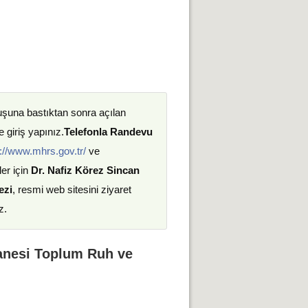
uşuna bastıktan sonra açılan
 giriş yapınız.
Telefonla Randevu
://www.mhrs.gov.tr/
ve
ler için
Dr. Nafiz Körez Sincan
ezi
, resmi web sitesini ziyaret
z.
tanesi Toplum Ruh ve