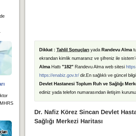
nde
.
Dikkat :
Tahlil Sonuçları
yada
Randevu Alma
t
ekrandan kimlik numaranız ve şifreniz ile sistem'e
Alma
Hattı
"182"
Randevu Alma web sitesi
https
https://enabiz.gov.tr/
dir.En sağlıklı ve güncel bilgi
rı
Devlet Hastanesi Toplum Ruh ve Sağlığı Merk
ediniz yada telefon numarasından iletişim kurunu
oktor
ız MHRS
Dr. Nafiz Körez Sincan Devlet Has
Sağlığı Merkezi Haritası