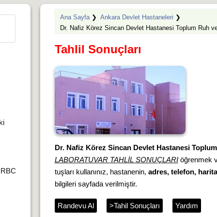
Ana Sayfa
❯
Ankara Devlet Hastaneleri
❯
Dr. Nafiz Körez Sincan Devlet Hastanesi Toplum Ruh ve
Tahlil Sonuçları
ki
Dr. Nafiz Körez Sincan Devlet Hastanesi Toplum
LABORATUVAR TAHLİL SONUÇLARI
öğrenmek 
r,RBC
tuşları kullanınız, hastanenin,
adres, telefon, harit
bilgileri sayfada verilmiştir.
Randevu Al
>Tahil Sonuçları
Yardım