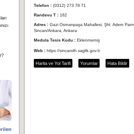
Telefon :
(0312) 273 78 71
Randevu T :
182
ları
Adres :
Gazi Osmanpaşa Mahallesi, Şht. Adem Pam
ınızı
Sincan/Ankara, Ankara
Medula Tesis Kodu :
Eklenmemiş
Web :
https://sincandh.saglik.gov.tr
ır?
Harita ve Yol Tarifi
Yorumlar
Hata Bildir
rilen