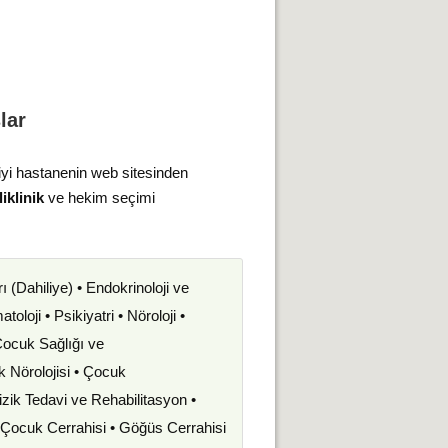
lar
iyi hastanenin web sitesinden
iklinik
ve hekim seçimi
rı (Dahiliye) • Endokrinoloji ve
oloji • Psikiyatri • Nöroloji •
 Çocuk Sağlığı ve
uk Nörolojisi • Çocuk
izik Tedavi ve Rehabilitasyon •
• Çocuk Cerrahisi • Göğüs Cerrahisi