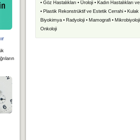
• Göz Hastalıkları • Üroloji • Kadın Hastalıkları 
• Plastik Rekonstrüktif ve Estetik Cerrahi • Kula
Biyokimya • Radyoloji • Mamografi • Mikrobiyoloj
Onkoloji
ır
ük
ğrıların