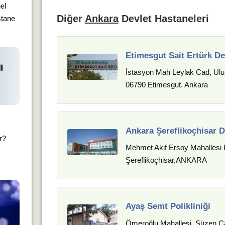
el
Diğer
Ankara
Devlet Hastaneleri
stane
Etimesgut Sait Ertürk De
İstasyon Mah Leylak Cad, Ulub
06790 Etimesgut, Ankara
Ankara Şereflikoçhisar D
ır?
Mehmet Akif Ersoy Mahallesi 
Şereflikoçhisar,ANKARA
Ayaş Semt Polikliniği
Ömeroğlu Mahallesi, Süzen C