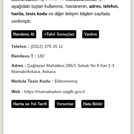
aşağıdaki tuşları kullanınız, hastanenin,
adres, telefon,
harita, tesis kodu
ve diğer iletişim bilgileri sayfada
verilmiştir.
Randevu Al
>Tahil Sonuçları
Yardım
Telefon :
(0312) 370 25 11
Randevu T :
182
Adres :
Çağlayan Mahallesi 286/1 Sokak No:8 Kat:2-3
Mamak/Ankara, Ankara
Medula Tesis Kodu :
Eklenmemiş
Web :
https://mamakadsm.saglik.gov.tr
Harita ve Yol Tarifi
Yorumlar
Hata Bildir