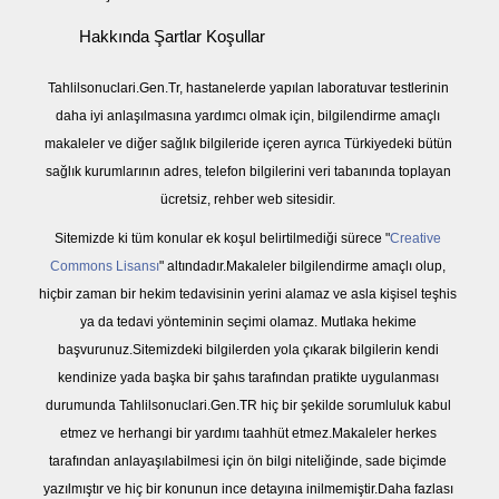
Hakkında Şartlar Koşullar
Tahlilsonuclari.Gen.Tr, hastanelerde yapılan laboratuvar testlerinin
daha iyi anlaşılmasına yardımcı olmak için, bilgilendirme amaçlı
makaleler ve diğer sağlık bilgileride içeren ayrıca Türkiyedeki bütün
sağlık kurumlarının adres, telefon bilgilerini veri tabanında toplayan
ücretsiz, rehber web sitesidir.
Sitemizde ki tüm konular ek koşul belirtilmediği sürece "
Creative
Commons Lisansı
" altındadır.Makaleler bilgilendirme amaçlı olup,
hiçbir zaman bir hekim tedavisinin yerini alamaz ve asla kişisel teşhis
ya da tedavi yönteminin seçimi olamaz. Mutlaka hekime
başvurunuz.Sitemizdeki bilgilerden yola çıkarak bilgilerin kendi
kendinize yada başka bir şahıs tarafından pratikte uygulanması
durumunda Tahlilsonuclari.Gen.TR hiç bir şekilde sorumluluk kabul
etmez ve herhangi bir yardımı taahhüt etmez.Makaleler herkes
tarafından anlayaşılabilmesi için ön bilgi niteliğinde, sade biçimde
yazılmıştır ve hiç bir konunun ince detayına inilmemiştir.Daha fazlası