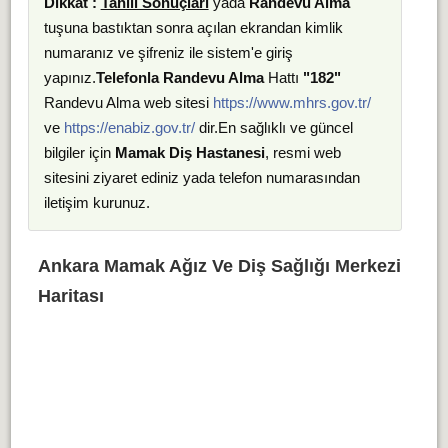
Dikkat :
Tahlil Sonuçları
yada
Randevu Alma
tuşuna bastıktan sonra açılan ekrandan kimlik
numaranız ve şifreniz ile sistem'e giriş
yapınız.
Telefonla Randevu Alma
Hattı
"182"
Randevu Alma web sitesi
https://www.mhrs.gov.tr/
ve
https://enabiz.gov.tr/
dir.En sağlıklı ve güncel
bilgiler için
Mamak Diş Hastanesi
, resmi web
sitesini ziyaret ediniz yada telefon numarasından
iletişim kurunuz.
Ankara Mamak Ağız Ve Diş Sağlığı Merkezi
Haritası