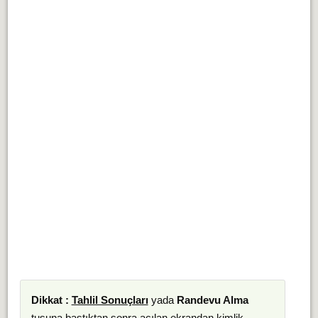
Dikkat :
Tahlil Sonuçları
yada
Randevu Alma
tuşuna bastıktan sonra açılan ekrandan kimlik