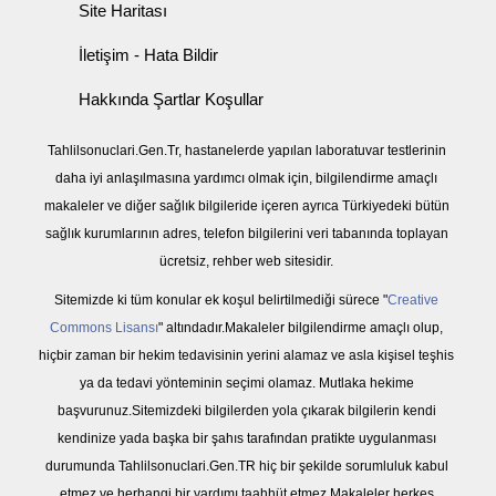
Site Haritası
İletişim - Hata Bildir
Hakkında Şartlar Koşullar
Tahlilsonuclari.Gen.Tr, hastanelerde yapılan laboratuvar testlerinin
daha iyi anlaşılmasına yardımcı olmak için, bilgilendirme amaçlı
makaleler ve diğer sağlık bilgileride içeren ayrıca Türkiyedeki bütün
sağlık kurumlarının adres, telefon bilgilerini veri tabanında toplayan
ücretsiz, rehber web sitesidir.
Sitemizde ki tüm konular ek koşul belirtilmediği sürece "
Creative
Commons Lisansı
" altındadır.Makaleler bilgilendirme amaçlı olup,
hiçbir zaman bir hekim tedavisinin yerini alamaz ve asla kişisel teşhis
ya da tedavi yönteminin seçimi olamaz. Mutlaka hekime
başvurunuz.Sitemizdeki bilgilerden yola çıkarak bilgilerin kendi
kendinize yada başka bir şahıs tarafından pratikte uygulanması
durumunda Tahlilsonuclari.Gen.TR hiç bir şekilde sorumluluk kabul
etmez ve herhangi bir yardımı taahhüt etmez.Makaleler herkes