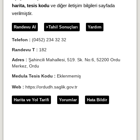
harita, tesis kodu
ve diğer iletişim bilgileri sayfada
verilmiştir.
Randevu Al
>Tahil Sonuçları
Yardım
Telefon :
(0452) 234 32 32
Randevu T :
182
Adres :
Şahincili Mahallesi, 519. Sk. No:6, 52200 Ordu
Merkez, Ordu
Medula Tesis Kodu :
Eklenmemiş
Web :
https://ordudh.saglik.gov.tr
Harita ve Yol Tarifi
Yorumlar
Hata Bildir