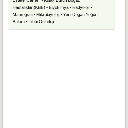
Estetik Cerrahi • Kulak Burun Boğaz
Hastalıkları(KBB) • Biyokimya • Radyoloji •
Mamografi • Mikrobiyoloji • Yeni Doğan Yoğun
Bakım • Tıbbi Onkoloji