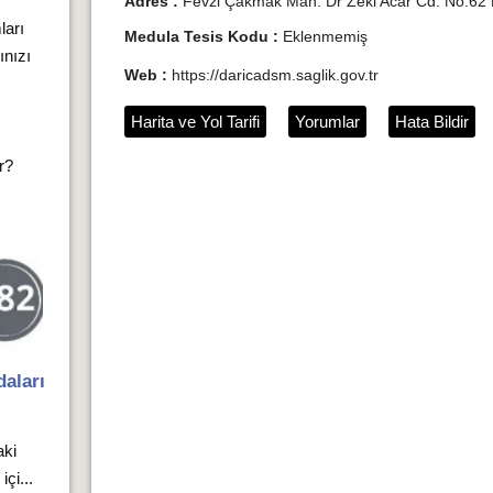
Adres :
Fevzi Çakmak Mah. Dr Zeki Acar Cd. No:62 
ları
Medula Tesis Kodu :
Eklenmemiş
ınızı
Web :
https://daricadsm.saglik.gov.tr
Harita ve Yol Tarifi
Yorumlar
Hata Bildir
ır?
aları
aki
çi...