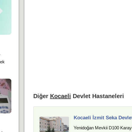
e
mek
Diğer
Kocaeli
Devlet Hastaneleri
Kocaeli İzmit Seka Devle
Yenidoğan Mevkii D100 Karayol