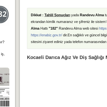
Dikkat :
Tahlil Sonuçları
yada
Randevu Alma
t
ekrandan kimlik numaranız ve şifreniz ile sistem'e
Alma
Hattı
"182"
Randevu Alma web sitesi
https
https://enabiz.gov.tr/
dir.En sağlıklı ve güncel bilgi
sitesini ziyaret ediniz yada telefon numarasından 
ır?
iş,
Kocaeli Darıca Ağız Ve Diş Sağlığı 