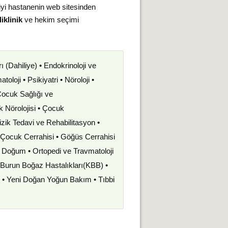
iyi hastanenin web sitesinden
iklinik
ve hekim seçimi
rı (Dahiliye) • Endokrinoloji ve
oloji • Psikiyatri • Nöroloji •
 Çocuk Sağlığı ve
uk Nörolojisi • Çocuk
izik Tedavi ve Rehabilitasyon •
• Çocuk Cerrahisi • Göğüs Cerrahisi
ve Doğum • Ortopedi ve Travmatoloji
k Burun Boğaz Hastalıkları(KBB) •
i • Yeni Doğan Yoğun Bakım • Tıbbi