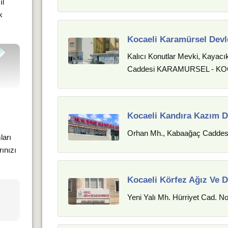
ıl
k
Kocaeli Karamürsel Devl
Kalıcı Konutlar Mevki, Kayac
Caddesi KARAMURSEL - KO
Kocaeli Kandıra Kazım D
Orhan Mh., Kabaağaç Caddesi
ları
rınızı
Kocaeli Körfez Ağız Ve D
Yeni Yalı Mh. Hürriyet Cad. No