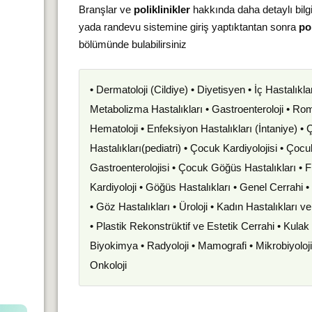
Branşlar ve
poliklinikler
hakkında daha detaylı bilg
yada randevu sistemine giriş yaptıktantan sonra
pol
bölümünde bulabilirsiniz
• Dermatoloji (Cildiye) • Diyetisyen • İç Hastalıkla
Metabolizma Hastalıkları • Gastroenteroloji • Romat
Hematoloji • Enfeksiyon Hastalıkları (İntaniye) •
Hastalıkları(pediatri) • Çocuk Kardiyolojisi • Çoc
Gastroenterolojisi • Çocuk Göğüs Hastalıkları • F
Kardiyoloji • Göğüs Hastalıkları • Genel Cerrahi 
• Göz Hastalıkları • Üroloji • Kadın Hastalıkları 
• Plastik Rekonstrüktif ve Estetik Cerrahi • Kula
Biyokimya • Radyoloji • Mamografi • Mikrobiyoloj
Onkoloji