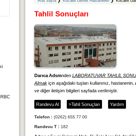
Ana Sayfa
❯
Kocaeli Devlet Hastaneleri
❯
Kocaeli Dar
Tahlil Sonuçları
ki
Darıca Adsm
nden
LABORATUVAR TAHLİL SONU
Almak
için aşağıdaki tuşları kullanınız, hastanenin,
ve diğer iletişim bilgileri sayfada verilmiştir.
r,RBC
Randevu Al
>Tahil Sonuçları
Yardım
Telefon :
(0262) 655 77 00
Randevu T :
182