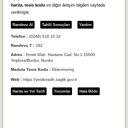
harita, tesis kodu
ve diğer iletişim bilgileri sayfada
verilmiştir.
Randevu Al
Tahlil Sonuçları
Yardım
Telefon :
(0248) 618 10 16
Randevu T :
182
Adres :
Emek Mah. Hastane Cad. No:1 15500
Yeşilova/Burdur, Burdur
Medula Tesis Kodu :
Eklenmemiş
Web :
https://yesilovadh.saglik.gov.tr
Harita ve Yol Tarifi
Yorumlar
Hata Bildir