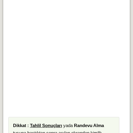
Dikkat :
Tahlil Sonuçları
yada
Randevu Alma
tuşuna bastıktan sonra açılan ekrandan kimlik