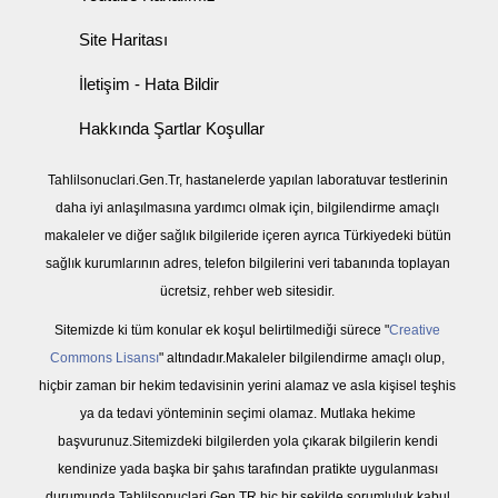
Site Haritası
İletişim - Hata Bildir
Hakkında Şartlar Koşullar
Tahlilsonuclari.Gen.Tr, hastanelerde yapılan laboratuvar testlerinin
daha iyi anlaşılmasına yardımcı olmak için, bilgilendirme amaçlı
makaleler ve diğer sağlık bilgileride içeren ayrıca Türkiyedeki bütün
sağlık kurumlarının adres, telefon bilgilerini veri tabanında toplayan
ücretsiz, rehber web sitesidir.
Sitemizde ki tüm konular ek koşul belirtilmediği sürece "
Creative
Commons Lisansı
" altındadır.Makaleler bilgilendirme amaçlı olup,
hiçbir zaman bir hekim tedavisinin yerini alamaz ve asla kişisel teşhis
ya da tedavi yönteminin seçimi olamaz. Mutlaka hekime
başvurunuz.Sitemizdeki bilgilerden yola çıkarak bilgilerin kendi
kendinize yada başka bir şahıs tarafından pratikte uygulanması
durumunda Tahlilsonuclari.Gen.TR hiç bir şekilde sorumluluk kabul