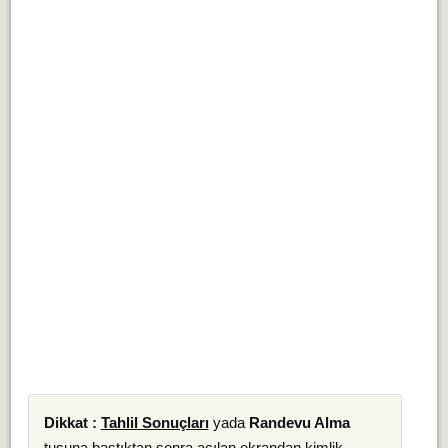
Dikkat :
Tahlil Sonuçları
yada
Randevu Alma
tuşuna bastıktan sonra açılan ekrandan kimlik