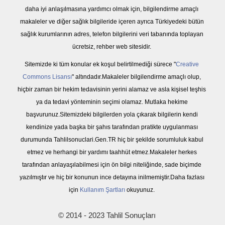
daha iyi anlaşılmasına yardımcı olmak için, bilgilendirme amaçlı
makaleler ve diğer sağlık bilgileride içeren ayrıca Türkiyedeki bütün
sağlık kurumlarının adres, telefon bilgilerini veri tabanında toplayan
ücretsiz, rehber web sitesidir.
Sitemizde ki tüm konular ek koşul belirtilmediği sürece "
Creative
Commons Lisansı
" altındadır.Makaleler bilgilendirme amaçlı olup,
hiçbir zaman bir hekim tedavisinin yerini alamaz ve asla kişisel teşhis
ya da tedavi yönteminin seçimi olamaz. Mutlaka hekime
başvurunuz.Sitemizdeki bilgilerden yola çıkarak bilgilerin kendi
kendinize yada başka bir şahıs tarafından pratikte uygulanması
durumunda Tahlilsonuclari.Gen.TR hiç bir şekilde sorumluluk kabul
etmez ve herhangi bir yardımı taahhüt etmez.Makaleler herkes
tarafından anlayaşılabilmesi için ön bilgi niteliğinde, sade biçimde
yazılmıştır ve hiç bir konunun ince detayına inilmemiştir.Daha fazlası
için
Kullanım Şartları
okuyunuz.
© 2014 - 2023 Tahlil Sonuçları