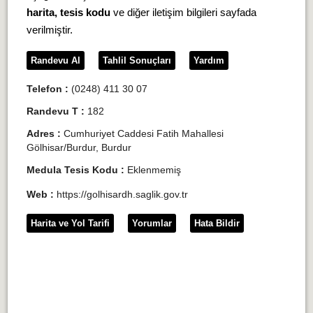
harita, tesis kodu
ve diğer iletişim bilgileri sayfada
verilmiştir.
Randevu Al
Tahlil Sonuçları
Yardım
Telefon :
(0248) 411 30 07
Randevu T :
182
Adres :
Cumhuriyet Caddesi Fatih Mahallesi
Gölhisar/Burdur, Burdur
Medula Tesis Kodu :
Eklenmemiş
Web :
https://golhisardh.saglik.gov.tr
Harita ve Yol Tarifi
Yorumlar
Hata Bildir