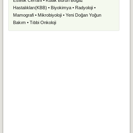
Estetik Cerrahi • Kulak Burun Boğaz
Hastalıkları(KBB) • Biyokimya • Radyoloji •
Mamografi • Mikrobiyoloji • Yeni Doğan Yoğun
Bakım • Tıbbi Onkoloji