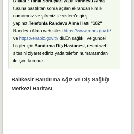
Dikkat :
Tahlil Sonuçları
yada
Randevu Alma
tuşuna bastıktan sonra açılan ekrandan kimlik
numaranız ve şifreniz ile sistem'e giriş
yapınız.
Telefonla Randevu Alma
Hattı
"182"
Randevu Alma web sitesi
https://www.mhrs.gov.tr/
ve
https://enabiz.gov.tr/
dir.En sağlıklı ve güncel
bilgiler için
Bandırma Diş Hastanesi
, resmi web
sitesini ziyaret ediniz yada telefon numarasından
iletişim kurunuz.
Balıkesir Bandırma Ağız Ve Diş Sağlığı
Merkezi Haritası