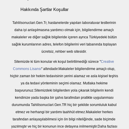
Hakkında Şartlar Koşullar
Tahlilsonuclari.Gen.Tr, hastanelerde yapılan laboratuvar testlerinin
daha iyi anlaşılmasına yardımcı olmak için, bilgilendirme amaçlı
makaleler ve diğer sağlık bilgileride içeren ayrıca Türkiyedeki bütün
sağlık kurumlarının adres, telefon bilgilerini veri tabanında toplayan
ücretsiz, rehber web sitesidir.
Sitemizde ki tüm konular ek koşul belirtilmediği sürece "
Creative
Commons Lisansı
" altındadır.Makaleler bilgilendirme amaçlı olup,
hiçbir zaman bir hekim tedavisinin yerini alamaz ve asla kişisel teşhis
ya da tedavi yönteminin seçimi olamaz. Mutlaka hekime
başvurunuz.Sitemizdeki bilgilerden yola çıkarak bilgilerin kendi
kendinize yada başka bir şahıs tarafından pratikte uygulanması
durumunda Tahlilsonuclari.Gen.TR hiç bir şekilde sorumluluk kabul
etmez ve herhangi bir yardımı taahhüt etmez.Makaleler herkes
tarafından anlayaşılabilmesi için ön bilgi niteliğinde, sade biçimde
yazılmıştır ve hiç bir konunun ince detayına inilmemiştir.Daha fazlası