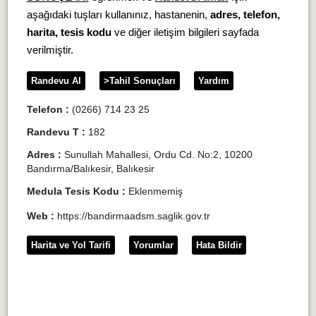
aşağıdaki tuşları kullanınız, hastanenin,
adres, telefon,
harita, tesis kodu
ve diğer iletişim bilgileri sayfada
verilmiştir.
Randevu Al
>Tahil Sonuçları
Yardım
Telefon :
(0266) 714 23 25
Randevu T :
182
Adres :
Sunullah Mahallesi, Ordu Cd. No:2, 10200
Bandırma/Balıkesir, Balıkesir
Medula Tesis Kodu :
Eklenmemiş
Web :
https://bandirmaadsm.saglik.gov.tr
Harita ve Yol Tarifi
Yorumlar
Hata Bildir