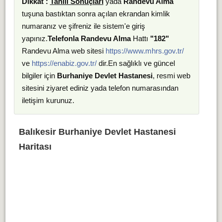
Dikkat :
Tahlil Sonuçları
yada
Randevu Alma
tuşuna bastıktan sonra açılan ekrandan kimlik
numaranız ve şifreniz ile sistem'e giriş
yapınız.
Telefonla Randevu Alma
Hattı
"182"
Randevu Alma web sitesi
https://www.mhrs.gov.tr/
ve
https://enabiz.gov.tr/
dir.En sağlıklı ve güncel
bilgiler için
Burhaniye Devlet Hastanesi
, resmi web
sitesini ziyaret ediniz yada telefon numarasından
iletişim kurunuz.
Balıkesir Burhaniye Devlet Hastanesi
Haritası