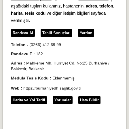
aşağıdaki tuşları kullanınız, hastanenin,
adres, telefon,
harita, tesis kodu
ve diğer iletişim bilgileri sayfada
verilmiştir.
Randevu Al
Tahlil Sonuçları
Yardım
Telefon :
(0266) 412 69 99
Randevu T :
182
Adres :
Mahkeme Mh. Hürriyet Cd. No:25 Burhaniye /
Balıkesir, Balıkesir
Medula Tesis Kodu :
Eklenmemiş
Web :
https://burhaniyedh.saglik.gov.tr
Harita ve Yol Tarifi
Yorumlar
Hata Bildir