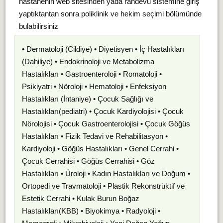
hastanenin web sitesinden yada randevu sistemine giriş
yaptıktantan sonra poliklinik ve hekim seçimi bölümünde
bulabilirsiniz
• Dermatoloji (Cildiye) • Diyetisyen • İç Hastalıkları
(Dahiliye) • Endokrinoloji ve Metabolizma
Hastalıkları • Gastroenteroloji • Romatoloji •
Psikiyatri • Nöroloji • Hematoloji • Enfeksiyon
Hastalıkları (İntaniye) • Çocuk Sağlığı ve
Hastalıkları(pediatri) • Çocuk Kardiyolojisi • Çocuk
Nörolojisi • Çocuk Gastroenterolojisi • Çocuk Göğüs
Hastalıkları • Fizik Tedavi ve Rehabilitasyon •
Kardiyoloji • Göğüs Hastalıkları • Genel Cerrahi •
Çocuk Cerrahisi • Göğüs Cerrahisi • Göz
Hastalıkları • Üroloji • Kadın Hastalıkları ve Doğum •
Ortopedi ve Travmatoloji • Plastik Rekonstrüktif ve
Estetik Cerrahi • Kulak Burun Boğaz
Hastalıkları(KBB) • Biyokimya • Radyoloji •