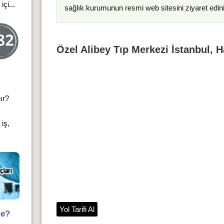
çi...
sağlık kurumunun resmi web sitesini ziyaret edin
Özel Alibey Tıp Merkezi İstanbul, H
ır?
iş,
Yol Tarifi Al
me?