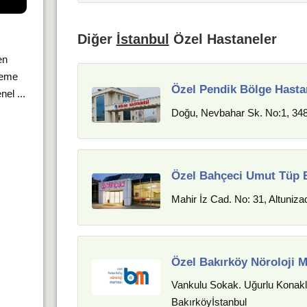
Diğer
İstanbul
Özel Hastaneler
en
meme
Özel Pendik Bölge Hasta
el ...
Doğu, Nevbahar Sk. No:1, 348
Özel Bahçeci Umut Tüp 
Mahir İz Cad. No: 31, Altuniza
Özel Bakırköy Nöroloji M
Vankulu Sokak. Uğurlu Konakla
Bakırköyİstanbul