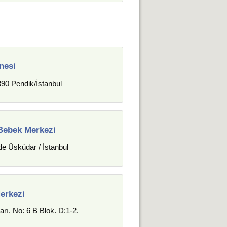
nesi
90 Pendik/İstanbul
Bebek Merkezi
de Üsküdar / İstanbul
erkezi
rı. No: 6 B Blok. D:1-2.