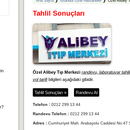
Ana Sayfa
❯
İstanbul Özel Hastaneler
❯
Özel Alibey 
Tahlil Sonuçları
rin
Özel Alibey Tıp Merkezi
randevu, laboratuvar tahlil
yol tarifi
bilgileri aşağıdaki gibidir.
Tahlil Sonuçları »
Randevu Al
Telefon :
0212 299 13 44
ır?
Randevu Telefon :
0212 299 13 44
Adres :
Cumhuriyet Mah. Arabayolu Caddesi No:47 Sa