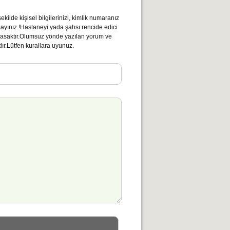
kilde kişisel bilgilerinizi, kimlik numaranız
mayınız.!Hastaneyi yada şahsı rencide edici
ı yasaktır.Olumsuz yönde yazılan yorum ve
ır.Lütfen kurallara uyunuz.