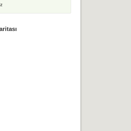
iz
aritası