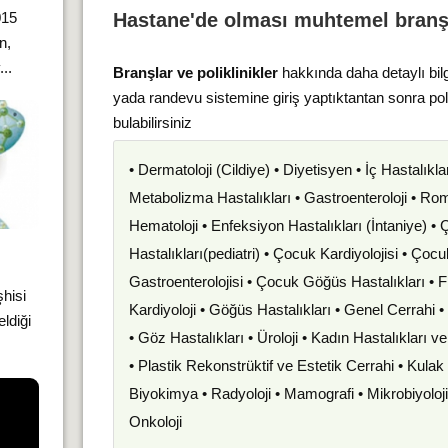
Hastane'de olması muhtemel branş
015
n,
..
Branşlar ve poliklinikler
hakkında daha detaylı bil
yada randevu sistemine giriş yaptıktantan sonra po
bulabilirsiniz
• Dermatoloji (Cildiye) • Diyetisyen • İç Hastalıkla
Metabolizma Hastalıkları • Gastroenteroloji • Romat
Hematoloji • Enfeksiyon Hastalıkları (İntaniye) •
Hastalıkları(pediatri) • Çocuk Kardiyolojisi • Çoc
Gastroenterolojisi • Çocuk Göğüs Hastalıkları • F
şhisi
Kardiyoloji • Göğüs Hastalıkları • Genel Cerrahi 
ldiği
• Göz Hastalıkları • Üroloji • Kadın Hastalıkları 
• Plastik Rekonstrüktif ve Estetik Cerrahi • Kula
Biyokimya • Radyoloji • Mamografi • Mikrobiyoloj
Onkoloji