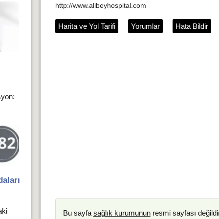
http://www.alibeyhospital.com
Harita ve Yol Tarifi
Yorumlar
Hata Bildir
syon:
aları
aki
Bu sayfa
sağlık kurumunun
resmi sayfası değildir