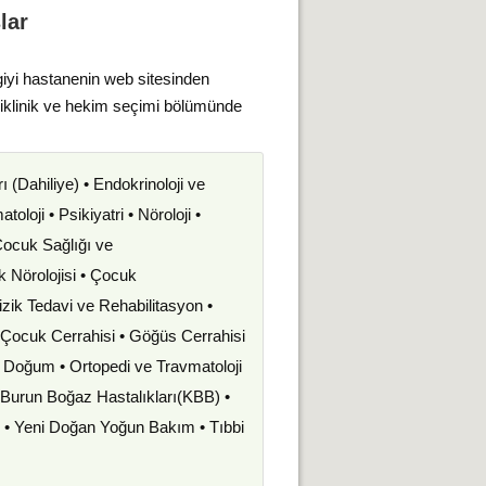
lar
giyi hastanenin web sitesinden
liklinik ve hekim seçimi bölümünde
rı (Dahiliye) • Endokrinoloji ve
oloji • Psikiyatri • Nöroloji •
 Çocuk Sağlığı ve
uk Nörolojisi • Çocuk
izik Tedavi ve Rehabilitasyon •
• Çocuk Cerrahisi • Göğüs Cerrahisi
ve Doğum • Ortopedi ve Travmatoloji
k Burun Boğaz Hastalıkları(KBB) •
i • Yeni Doğan Yoğun Bakım • Tıbbi