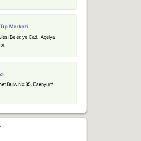
Tıp Merkezi
lesi Belediye Cad., Açelya
bul
zi
t Bulv. No:85, Esenyurt/
r