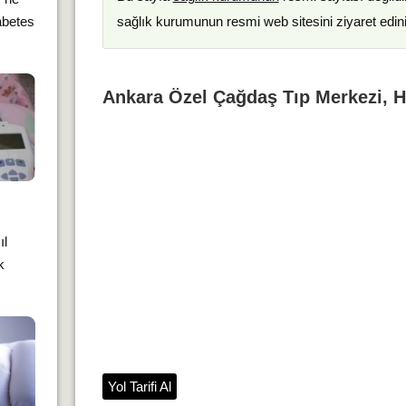
sağlık kurumunun resmi web sitesini ziyaret edin
abetes
Ankara Özel Çağdaş Tıp Merkezi, H
ıl
k
Yol Tarifi Al