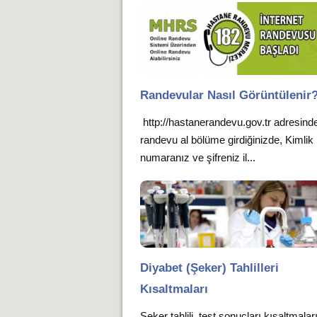
Randevular Nasıl Görüntülenir
http://hastanerandevu.gov.tr adresind
randevu al bölüme girdiğinizde, Kimlik
numaranız ve şifreniz il...
Diyabet (Şeker) Tahlilleri
Kısaltmaları
Şeker tahlili, test sonuçları kısaltmalar