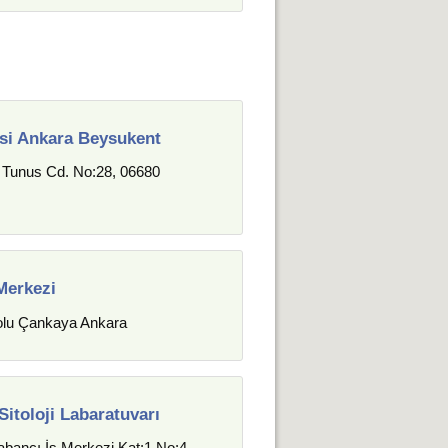
si Ankara Beysukent
, Tunus Cd. No:28, 06680
Merkezi
olu Çankaya Ankara
Sitoloji Labaratuvarı
abancı İş Merkezi Kat:1 No:4