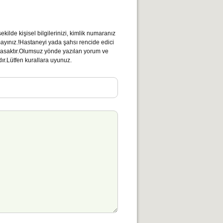
kilde kişisel bilgilerinizi, kimlik numaranız
mayınız.!Hastaneyi yada şahsı rencide edici
ı yasaktır.Olumsuz yönde yazılan yorum ve
ır.Lütfen kurallara uyunuz.