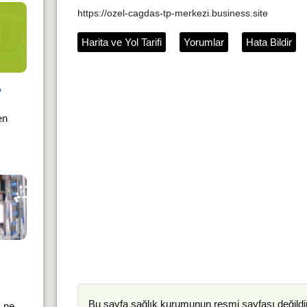
https://ozel-cagdas-tp-merkezi.business.site
Harita ve Yol Tarifi
Yorumlar
Hata Bildir
?
en
Bu sayfa
sağlık kurumunun
resmi sayfası değildir
ı ne