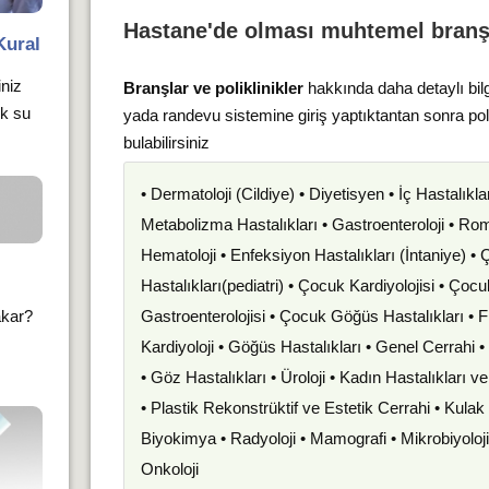
Hastane'de olması muhtemel branş
Kural
iniz
Branşlar ve poliklinikler
hakkında daha detaylı bil
ık su
yada randevu sistemine giriş yaptıktantan sonra po
bulabilirsiniz
• Dermatoloji (Cildiye) • Diyetisyen • İç Hastalıkla
Metabolizma Hastalıkları • Gastroenteroloji • Romat
Hematoloji • Enfeksiyon Hastalıkları (İntaniye) •
Hastalıkları(pediatri) • Çocuk Kardiyolojisi • Çoc
akar?
Gastroenterolojisi • Çocuk Göğüs Hastalıkları • F
Kardiyoloji • Göğüs Hastalıkları • Genel Cerrahi 
• Göz Hastalıkları • Üroloji • Kadın Hastalıkları 
• Plastik Rekonstrüktif ve Estetik Cerrahi • Kula
Biyokimya • Radyoloji • Mamografi • Mikrobiyoloj
Onkoloji