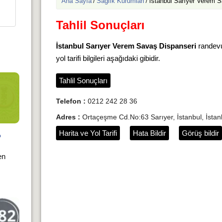
Ana Sayfa
Sağlık Kurumlari
İstanbul Sarıyer Verem S
/
/
Tahlil Sonuçları
İstanbul Sarıyer Verem Savaş Dispanseri
randevu 
yol tarifi bilgileri aşağıdaki gibidir.
Tahlil Sonuçları
Telefon :
0212 242 28 36
Adres :
Ortaçeşme Cd.No:63 Sarıyer, İstanbul, İstan
Harita ve Yol Tarifi
Hata Bildir
Görüş bildir
?
en