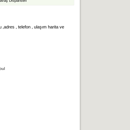
avaş Dispanseri
,adres , telefon , ulaşım harita ve
bul