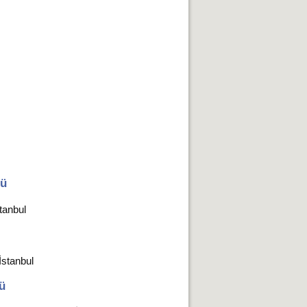
ğü
tanbul
İstanbul
ü