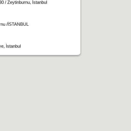
/ Zeytinburnu, İstanbul
urnu /İSTANBUL
e, İstanbul