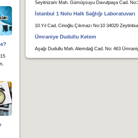
Seyitnizam Mah. Gümüşsuyu Davutpaşa Cad. No:30 
İstanbul 1 Nolu Halk Sağlığı Laboratuvarı
10.Yıl Cad. Cinoğlu Çıkmazı No:10 34020 Zeytinb
Ümraniye Dudullu Ketem
me?
Aşağı Dudullu Mah. Alemdağ Cad. No: 463 Ümraniy
015
n,
e