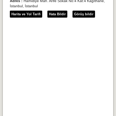
Adres :
Hamidiye Mah. Arife Sokak No:4 Kat:4 Kağıthane,
İstanbul, İstanbul
Harita ve Yol Tarifi
Hata Bildir
Görüş bildir