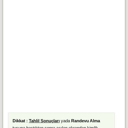
Dikkat :
Tahlil Sonuçları
yada
Randevu Alma
tuşuna bastıktan sonra açılan ekrandan kimlik