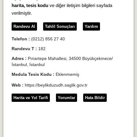
harita, tesis kodu
ve diğer iletişim bilgileri sayfada
verilmiştir.
Randevu Al
Tahlil Sonuçları
Yardım
Telefon :
(0212) 856 27 40
Randevu T :
182
Adres :
Pınartepe Mahallesi, 34500 Büyükçekmece/
İstanbul, İstanbul
Medula Tesis Kodu :
Eklenmemiş
Web :
https://beylikduzudh.saglik.gov.tr
Harita ve Yol Tarifi
Yorumlar
Hata Bildir