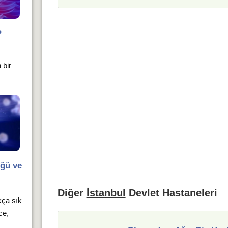
?
 bir
üğü ve
Diğer
İstanbul
Devlet Hastaneleri
kça sık
ce,