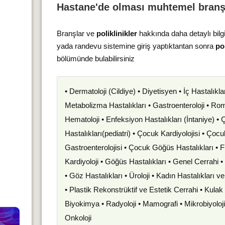
Hastane'de olması muhtemel branş
Branşlar ve
poliklinikler
hakkında daha detaylı bilg
yada randevu sistemine giriş yaptıktantan sonra
pol
bölümünde bulabilirsiniz
• Dermatoloji (Cildiye) • Diyetisyen • İç Hastalıkla
Metabolizma Hastalıkları • Gastroenteroloji • Romat
Hematoloji • Enfeksiyon Hastalıkları (İntaniye) •
Hastalıkları(pediatri) • Çocuk Kardiyolojisi • Çoc
Gastroenterolojisi • Çocuk Göğüs Hastalıkları • F
Kardiyoloji • Göğüs Hastalıkları • Genel Cerrahi 
• Göz Hastalıkları • Üroloji • Kadın Hastalıkları 
• Plastik Rekonstrüktif ve Estetik Cerrahi • Kula
Biyokimya • Radyoloji • Mamografi • Mikrobiyoloj
Onkoloji