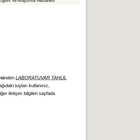
l Eğitim Ve Araştırma Hastanesi
si
nden
LABORATUVAR TAHLİL
ğıdaki tuşları kullanınız,
ğer iletişim bilgileri sayfada