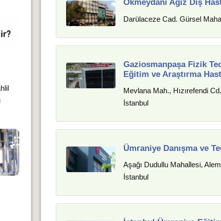
Okmeydanı Ağız Diş Hasta
Darülaceze Cad. Gürsel Mahall
Gaziosmanpaşa Fizik Ted
Eğitim ve Araştırma Has
hlil
Mevlana Mah., Hızırefendi C
i
İstanbul
Ümraniye Danışma ve Te
Aşağı Dudullu Mahallesi, Ale
İstanbul