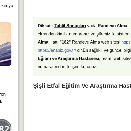
yokimya
Dikkat :
Tahlil Sonuçları
yada
Randevu Alma
t
ekrandan kimlik numaranız ve şifreniz ile sistem'e
Alma
Hattı
"182"
Randevu Alma web sitesi
https
https://enabiz.gov.tr/
dir.En sağlıklı ve güncel bilgi
Eğitim ve Araştırma Hastanesi
, resmi web sites
numarasından iletişim kurunuz.
Şişli Etfal Eğitim Ve Araştırma Has
yon
ık