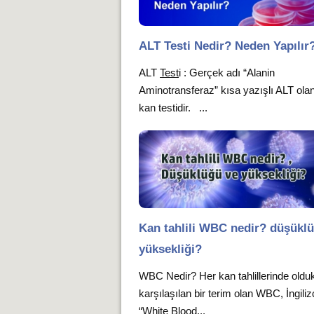
ALT Testi Nedir? Neden Yapılır
ALT
Test
i : Gerçek adı “Alanin
Aminotransferaz” kısa yazışlı ALT olan
kan testidir. ...
Kan tahlili WBC nedir? düşükl
yüksekliği?
WBC Nedir? Her kan tahlillerinde oldu
karşılaşılan bir terim olan WBC, İngiliz
“White Blood...