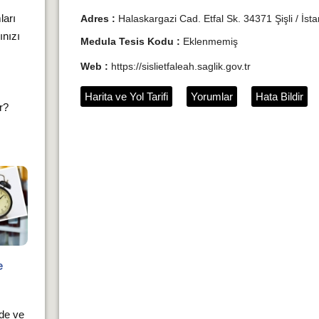
ları
Adres :
Halaskargazi Cad. Etfal Sk. 34371 Şişli / İsta
ınızı
Medula Tesis Kodu :
Eklenmemiş
Web :
https://sislietfaleah.saglik.gov.tr
Harita ve Yol Tarifi
Yorumlar
Hata Bildir
ır?
e
rde ve