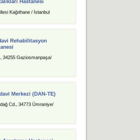
lıkları Hastanesi
esi Kağıthane / İstanbul
avi Rehabilitasyon
tanesi
d., 34255 Gaziosmanpaşa/
davi Merkezi (DAN-TE)
mdağ Cd., 34773 Ümraniye/