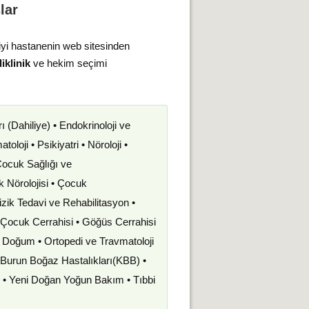
lar
iyi hastanenin web sitesinden
iklinik
ve hekim seçimi
rı (Dahiliye) • Endokrinoloji ve
oloji • Psikiyatri • Nöroloji •
 Çocuk Sağlığı ve
uk Nörolojisi • Çocuk
izik Tedavi ve Rehabilitasyon •
• Çocuk Cerrahisi • Göğüs Cerrahisi
ve Doğum • Ortopedi ve Travmatoloji
k Burun Boğaz Hastalıkları(KBB) •
i • Yeni Doğan Yoğun Bakım • Tıbbi