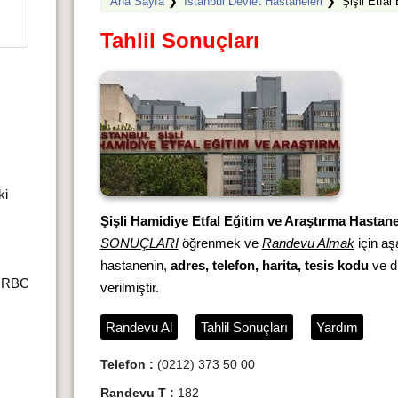
Ana Sayfa
❯
İstanbul Devlet Hastaneleri
❯
Şişli Etfa
Tahlil Sonuçları
ki
Şişli Hamidiye Etfal Eğitim ve Araştırma Hastane
SONUÇLARI
öğrenmek ve
Randevu Almak
için aşa
hastanenin,
adres, telefon, harita, tesis kodu
ve di
r,RBC
verilmiştir.
Randevu Al
Tahlil Sonuçları
Yardım
Telefon :
(0212) 373 50 00
Randevu T :
182