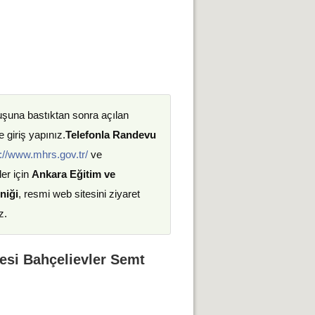
uşuna bastıktan sonra açılan
 giriş yapınız.
Telefonla Randevu
://www.mhrs.gov.tr/
ve
ler için
Ankara Eğitim ve
niği
, resmi web sitesini ziyaret
z.
esi Bahçelievler Semt