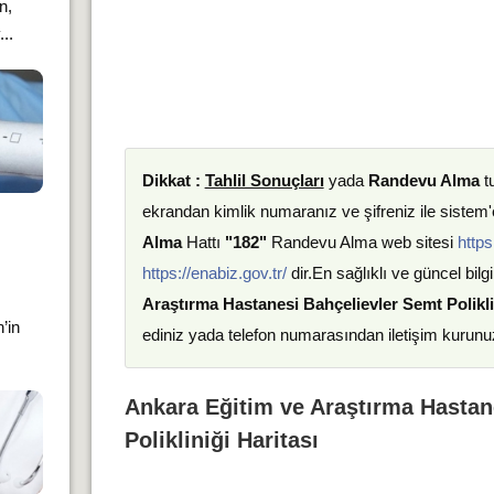
n,
..
Dikkat :
Tahlil Sonuçları
yada
Randevu Alma
t
ekrandan kimlik numaranız ve şifreniz ile sistem'e
Alma
Hattı
"182"
Randevu Alma web sitesi
https
https://enabiz.gov.tr/
dir.En sağlıklı ve güncel bilgi
Araştırma Hastanesi Bahçelievler Semt Polikli
’in
ediniz yada telefon numarasından iletişim kurunu
Ankara Eğitim ve Araştırma Hastan
Polikliniği Haritası