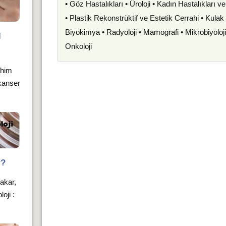
• Göz Hastalıkları • Üroloji • Kadın Hastalıkları 
• Plastik Rekonstrüktif ve Estetik Cerrahi • Kula
Biyokimya • Radyoloji • Mamografi • Mikrobiyoloj
l
Onkoloji
rahim
 kanser
r?
bakar,
oji :