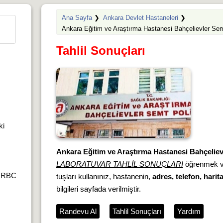
Ana Sayfa
❯
Ankara Devlet Hastaneleri
❯
Ankara Eğitim ve Araştırma Hastanesi Bahçelievler Semt
Tahlil Sonuçları
ki
Ankara Eğitim ve Araştırma Hastanesi Bahçelievl
LABORATUVAR TAHLİL SONUÇLARI
öğrenmek 
r,RBC
tuşları kullanınız, hastanenin,
adres, telefon, harit
bilgileri sayfada verilmiştir.
Randevu Al
Tahlil Sonuçları
Yardım