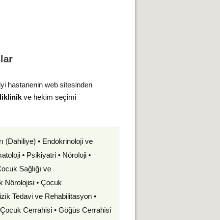
lar
iyi hastanenin web sitesinden
iklinik
ve hekim seçimi
rı (Dahiliye) • Endokrinoloji ve
oloji • Psikiyatri • Nöroloji •
 Çocuk Sağlığı ve
uk Nörolojisi • Çocuk
izik Tedavi ve Rehabilitasyon •
• Çocuk Cerrahisi • Göğüs Cerrahisi