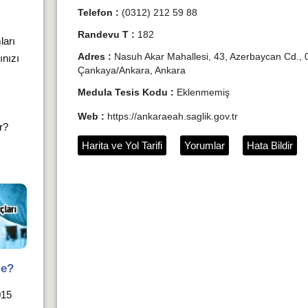
Telefon :
(0312) 212 59 88
Randevu T :
182
ları
Adres :
Nasuh Akar Mahallesi, 43, Azerbaycan Cd., 
ınızı
Çankaya/Ankara, Ankara
Medula Tesis Kodu :
Eklenmemiş
Web :
https://ankaraeah.saglik.gov.tr
ır?
Harita ve Yol Tarifi
Yorumlar
Hata Bildir
me?
015