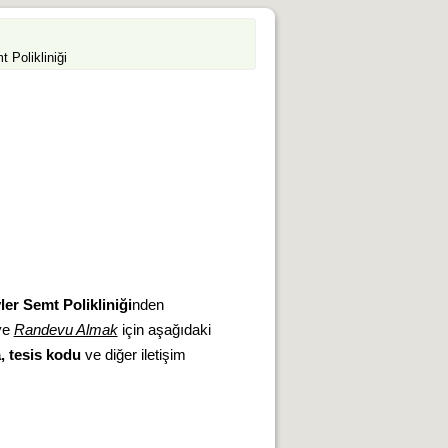
 Polikliniği
er Semt Polikliniği
nden
ve
Randevu Almak
için aşağıdaki
a, tesis kodu
ve diğer iletişim