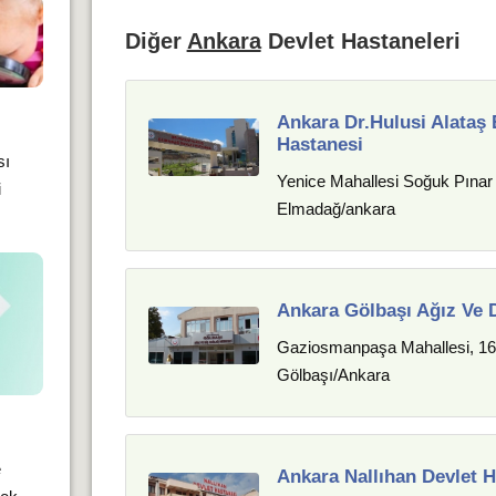
Diğer
Ankara
Devlet Hastaneleri
Ankara Dr.Hulusi Alataş
Hastanesi
sı
Yenice Mahallesi Soğuk Pınar
i
Elmadağ/ankara
Ankara Gölbaşı Ağız Ve D
Gaziosmanpaşa Mahallesi, 16
Gölbaşı/Ankara
e
Ankara Nallıhan Devlet H