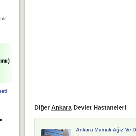
hlil
i
sti
Diğer
Ankara
Devlet Hastaneleri
anı
Ankara Mamak Ağız Ve Di