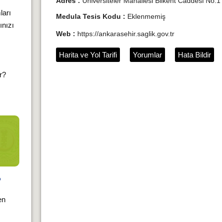
Adres :
Üniversiteler Mahallesi Bilkent Caddesi N
ları
Medula Tesis Kodu :
Eklenmemiş
ınızı
Web :
https://ankarasehir.saglik.gov.tr
Harita ve Yol Tarifi
Yorumlar
Hata Bildir
ır?
?
en