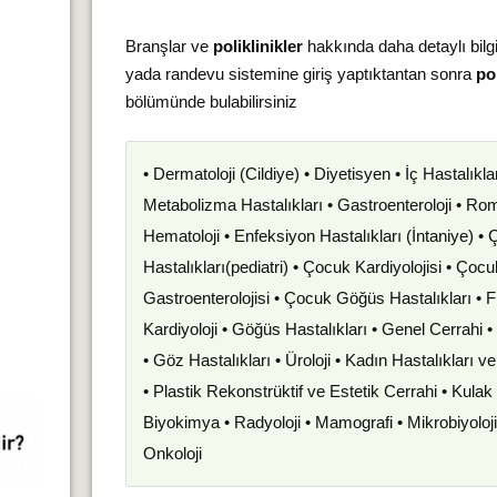
Branşlar ve
poliklinikler
hakkında daha detaylı bilg
yada randevu sistemine giriş yaptıktantan sonra
pol
bölümünde bulabilirsiniz
• Dermatoloji (Cildiye) • Diyetisyen • İç Hastalıkla
Metabolizma Hastalıkları • Gastroenteroloji • Romat
Hematoloji • Enfeksiyon Hastalıkları (İntaniye) •
Hastalıkları(pediatri) • Çocuk Kardiyolojisi • Çoc
Gastroenterolojisi • Çocuk Göğüs Hastalıkları • F
Kardiyoloji • Göğüs Hastalıkları • Genel Cerrahi 
• Göz Hastalıkları • Üroloji • Kadın Hastalıkları 
• Plastik Rekonstrüktif ve Estetik Cerrahi • Kula
Biyokimya • Radyoloji • Mamografi • Mikrobiyoloj
Onkoloji