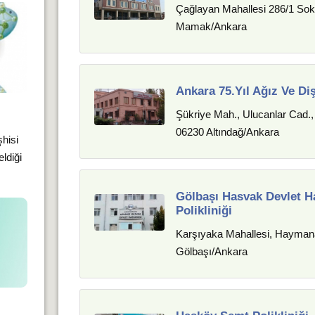
Çağlayan Mahallesi 286/1 Sok
Mamak/Ankara
Ankara 75.Yıl Ağız Ve Di
Şükriye Mah., Ulucanlar Cad.,
06230 Altındağ/Ankara
şhisi
ldiği
Gölbaşı Hasvak Devlet H
Polikliniği
Karşıyaka Mahallesi, Haymana
Gölbaşı/Ankara