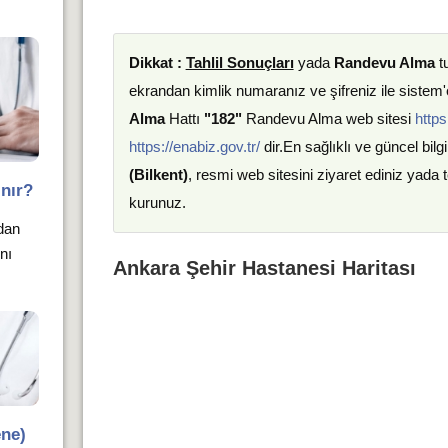
Dikkat :
Tahlil Sonuçları
yada
Randevu Alma
t
ekrandan kimlik numaranız ve şifreniz ile sistem'e
Alma
Hattı
"182"
Randevu Alma web sitesi
https
https://enabiz.gov.tr/
dir.En sağlıklı ve güncel bilgi
(Bilkent)
, resmi web sitesini ziyaret ediniz yada
nır?
kurunuz.
ndan
nı
Ankara Şehir Hastanesi Haritası
ene)