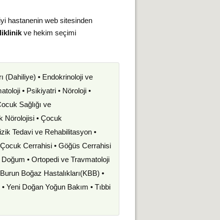
iyi hastanenin web sitesinden
iklinik
ve hekim seçimi
rı (Dahiliye) • Endokrinoloji ve
oloji • Psikiyatri • Nöroloji •
 Çocuk Sağlığı ve
uk Nörolojisi • Çocuk
izik Tedavi ve Rehabilitasyon •
• Çocuk Cerrahisi • Göğüs Cerrahisi
ve Doğum • Ortopedi ve Travmatoloji
k Burun Boğaz Hastalıkları(KBB) •
i • Yeni Doğan Yoğun Bakım • Tıbbi