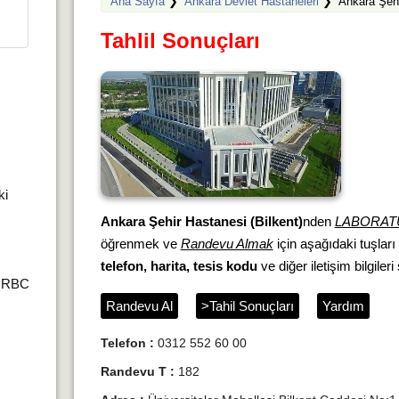
Ana Sayfa
❯
Ankara Devlet Hastaneleri
❯
Ankara Şeh
Tahlil Sonuçları
ki
Ankara Şehir Hastanesi (Bilkent)
nden
LABORAT
öğrenmek ve
Randevu Almak
için aşağıdaki tuşları
telefon, harita, tesis kodu
ve diğer iletişim bilgileri
r,RBC
Randevu Al
>Tahil Sonuçları
Yardım
Telefon :
0312 552 60 00
Randevu T :
182