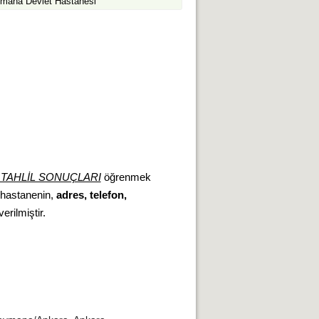
mana Devlet Hastanesi
TAHLİL SONUÇLARI
öğrenmek
, hastanenin,
adres, telefon,
erilmiştir.