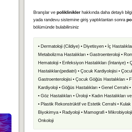
Branşlar ve
poliklinikler
hakkında daha detaylı bilg
yada randevu sistemine giriş yaptıktantan sonra
pol
bölümünde bulabilirsiniz
• Dermatoloji (Cildiye) • Diyetisyen • İç Hastalıkla
Metabolizma Hastalıkları • Gastroenteroloji • Romat
Hematoloji • Enfeksiyon Hastalıkları (İntaniye) •
Hastalıkları(pediatri) • Çocuk Kardiyolojisi • Çoc
Gastroenterolojisi • Çocuk Göğüs Hastalıkları • F
Kardiyoloji • Göğüs Hastalıkları • Genel Cerrahi 
• Göz Hastalıkları • Üroloji • Kadın Hastalıkları 
• Plastik Rekonstrüktif ve Estetik Cerrahi • Kula
Biyokimya • Radyoloji • Mamografi • Mikrobiyoloj
Onkoloji