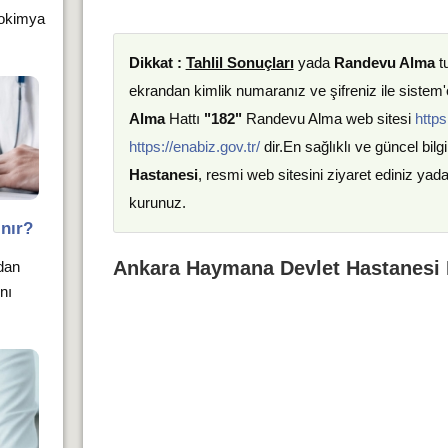
yokimya
Dikkat :
Tahlil Sonuçları
yada
Randevu Alma
t
ekrandan kimlik numaranız ve şifreniz ile sistem'e
Alma
Hattı
"182"
Randevu Alma web sitesi
https
https://enabiz.gov.tr/
dir.En sağlıklı ve güncel bilgi
Hastanesi
, resmi web sitesini ziyaret ediniz yad
kurunuz.
nır?
Ankara Haymana Devlet Hastanesi 
ndan
nı