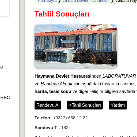
Ana Sayfa
❯
Ankara Devlet Hastaneleri
❯
Ankara Hay
Tahlil Sonuçları
ki
Haymana Devlet Hastanesi
nden
LABORATUVAR 
ve
Randevu Almak
için aşağıdaki tuşları kullanınız
harita, tesis kodu
ve diğer iletişim bilgileri sayfada v
r,RBC
Randevu Al
>Tahil Sonuçları
Yardım
Telefon :
(0312) 658 12 22
Randevu T :
182