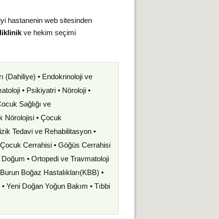
iyi hastanenin web sitesinden
iklinik
ve hekim seçimi
rı (Dahiliye) • Endokrinoloji ve
oloji • Psikiyatri • Nöroloji •
 Çocuk Sağlığı ve
uk Nörolojisi • Çocuk
izik Tedavi ve Rehabilitasyon •
• Çocuk Cerrahisi • Göğüs Cerrahisi
ve Doğum • Ortopedi ve Travmatoloji
k Burun Boğaz Hastalıkları(KBB) •
i • Yeni Doğan Yoğun Bakım • Tıbbi