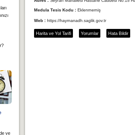
Adres :
Seyran Mahallesi Hastane Caddesi No:15 H
ları
Medula Tesis Kodu :
Eklenmemiş
ınızı
Web :
https://haymanadh.saglik.gov.tr
Harita ve Yol Tarifi
Yorumlar
Hata Bildir
ır?
e
rde ve