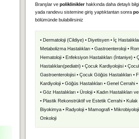
Branşlar ve
poliklinikler
hakkında daha detaylı bilg
yada randevu sistemine giriş yaptıktantan sonra
pol
bölümünde bulabilirsiniz
• Dermatoloji (Cildiye) • Diyetisyen • İç Hastalıkla
Metabolizma Hastalıkları • Gastroenteroloji • Romat
Hematoloji • Enfeksiyon Hastalıkları (İntaniye) •
Hastalıkları(pediatri) • Çocuk Kardiyolojisi • Çoc
Gastroenterolojisi • Çocuk Göğüs Hastalıkları • F
Kardiyoloji • Göğüs Hastalıkları • Genel Cerrahi 
• Göz Hastalıkları • Üroloji • Kadın Hastalıkları 
• Plastik Rekonstrüktif ve Estetik Cerrahi • Kula
Biyokimya • Radyoloji • Mamografi • Mikrobiyoloj
Onkoloji