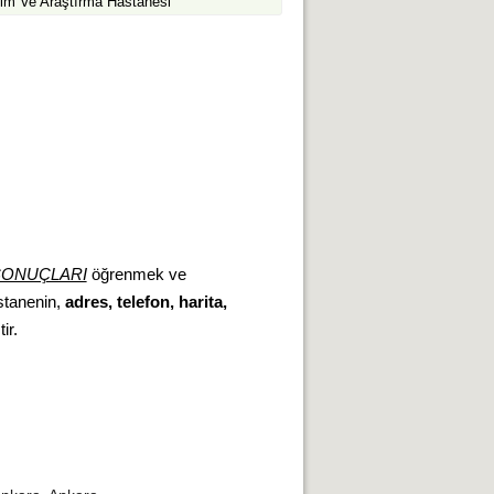
im Ve Araştırma Hastanesi
SONUÇLARI
öğrenmek ve
astanenin,
adres, telefon, harita,
ir.