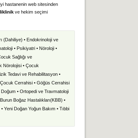
iyi hastanenin web sitesinden
iklinik
ve hekim seçimi
rı (Dahiliye) • Endokrinoloji ve
oloji • Psikiyatri • Nöroloji •
 Çocuk Sağlığı ve
uk Nörolojisi • Çocuk
izik Tedavi ve Rehabilitasyon •
• Çocuk Cerrahisi • Göğüs Cerrahisi
ve Doğum • Ortopedi ve Travmatoloji
k Burun Boğaz Hastalıkları(KBB) •
i • Yeni Doğan Yoğun Bakım • Tıbbi