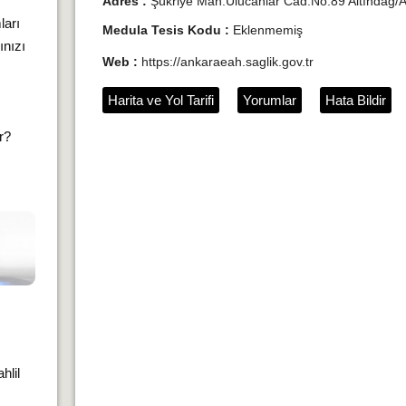
Adres :
Şükriye Mah.Ulucanlar Cad.No:89 Altındağ/
ları
Medula Tesis Kodu :
Eklenmemiş
ınızı
Web :
https://ankaraeah.saglik.gov.tr
Harita ve Yol Tarifi
Yorumlar
Hata Bildir
ır?
hlil