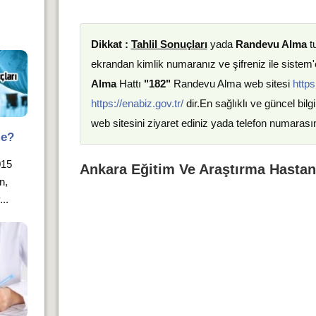
Dikkat :
Tahlil Sonuçları
yada
Randevu Alma
t
ekrandan kimlik numaranız ve şifreniz ile sistem'e
Alma
Hattı
"182"
Randevu Alma web sitesi
https
https://enabiz.gov.tr/
dir.En sağlıklı ve güncel bilgi
web sitesini ziyaret ediniz yada telefon numarası
me?
015
Ankara Eğitim Ve Araştırma Hastane
n,
..