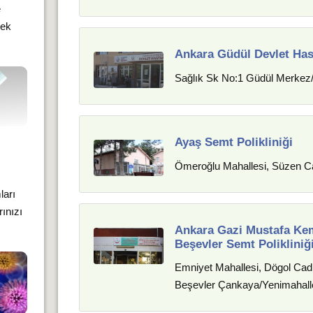
e
mek
Ankara Güdül Devlet Has
Sağlık Sk No:1 Güdül Merkez
Ayaş Semt Polikliniği
Ömeroğlu Mahallesi, Süzen C
ları
rınızı
Ankara Gazi Mustafa Kem
Beşevler Semt Polikliniğ
Emniyet Mahallesi, Dögol Cad.
Beşevler Çankaya/Yenimahall