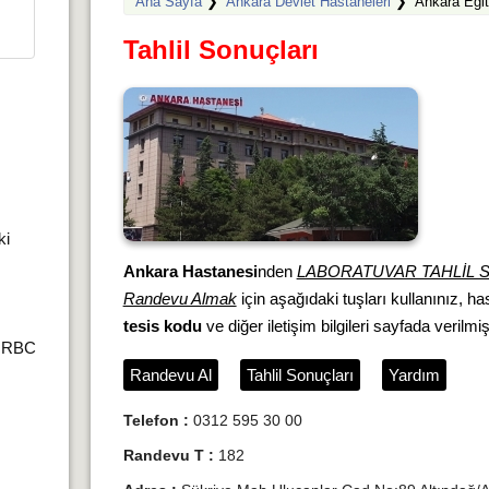
Ana Sayfa
❯
Ankara Devlet Hastaneleri
❯
Ankara Eğit
Tahlil Sonuçları
ki
Ankara Hastanesi
nden
LABORATUVAR TAHLİL 
Randevu Almak
için aşağıdaki tuşları kullanınız, h
tesis kodu
ve diğer iletişim bilgileri sayfada verilmişt
r,RBC
Randevu Al
Tahlil Sonuçları
Yardım
Telefon :
0312 595 30 00
Randevu T :
182