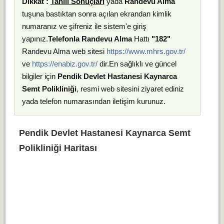
Dikkat :
Tahlil Sonuçları
yada
Randevu Alma
tuşuna bastıktan sonra açılan ekrandan kimlik
numaranız ve şifreniz ile sistem'e giriş
yapınız.
Telefonla Randevu Alma
Hattı
"182"
Randevu Alma web sitesi
https://www.mhrs.gov.tr/
ve
https://enabiz.gov.tr/
dir.En sağlıklı ve güncel
bilgiler için
Pendik Devlet Hastanesi Kaynarca
Semt Polikliniği
, resmi web sitesini ziyaret ediniz
yada telefon numarasından iletişim kurunuz.
Pendik Devlet Hastanesi Kaynarca Semt
Polikliniği Haritası