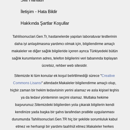
İletişim - Hata Bildir
Hakkında Şartlar Koşullar
Tahlilsonuclari.Gen.Tr, hastanelerde yapılan laboratuvar testlerinin
daha iyi anlaşılmasına yardımcı olmak için, bilgilendirme amaçlı
makaleler ve diğer sağlık bilgileride içeren ayrıca Türkiyedeki bütün
sağlık kurumlarının adres, telefon bilgilerini veri tabanında toplayan
ücretsiz, rehber web sitesidir.
Sitemizde ki tüm konular ek koşul belirtilmediği sürece "
Creative
Commons Lisansı
" altındadır.Makaleler bilgilendirme amaçlı olup,
hiçbir zaman bir hekim tedavisinin yerini alamaz ve asla kişisel teşhis
ya da tedavi yönteminin seçimi olamaz. Mutlaka hekime
başvurunuz.Sitemizdeki bilgilerden yola çıkarak bilgilerin kendi
kendinize yada başka bir şahıs tarafından pratikte uygulanması
durumunda Tahlilsonuclari.Gen.TR hiç bir şekilde sorumluluk kabul
etmez ve herhangi bir yardımı taahhüt etmez.Makaleler herkes