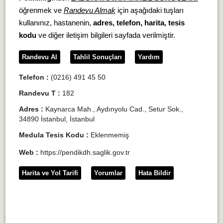
öğrenmek ve
Randevu Almak
için aşağıdaki tuşları
kullanınız, hastanenin,
adres, telefon, harita, tesis
kodu
ve diğer iletişim bilgileri sayfada verilmiştir.
Randevu Al
Tahlil Sonuçları
Yardım
Telefon :
(0216) 491 45 50
Randevu T :
182
Adres :
Kaynarca Mah., Aydınyolu Cad., Setur Sok.,
34890 İstanbul, İstanbul
Medula Tesis Kodu :
Eklenmemiş
Web :
https://pendikdh.saglik.gov.tr
Harita ve Yol Tarifi
Yorumlar
Hata Bildir