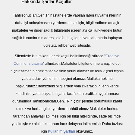
Hakkında Şartlar Koşullar
Tahlilsonuclari.Gen.Tr, hastanelerde yapılan laboratuvar testlerinin
daha iyi anlaşılmasına yardımcı olmak için, bilgilendirme amaçlı
makaleler ve diğer sağlık bilgileride içeren ayrıca Türkiyedeki bütün
sağlık kurumlarının adres, telefon bilgilerini veri tabanında toplayan
ücretsiz, rehber web sitesidir.
Sitemizde ki tüm konular ek koşul belirtilmediği sürece "
Creative
Commons Lisansı
" altındadır.Makaleler bilgilendirme amaçlı olup,
hiçbir zaman bir hekim tedavisinin yerini alamaz ve asla kişisel teşhis
ya da tedavi yönteminin seçimi olamaz. Mutlaka hekime
başvurunuz.Sitemizdeki bilgilerden yola çıkarak bilgilerin kendi
kendinize yada başka bir şahıs tarafından pratikte uygulanması
durumunda Tahlilsonuclari.Gen.TR hiç bir şekilde sorumluluk kabul
etmez ve herhangi bir yardımı taahhüt etmez.Makaleler herkes
tarafından anlayaşılabilmesi için ön bilgi niteliğinde, sade biçimde
yazılmıştır ve hiç bir konunun ince detayına inilmemiştir.Daha fazlası
için
Kullanım Şartları
okuyunuz.