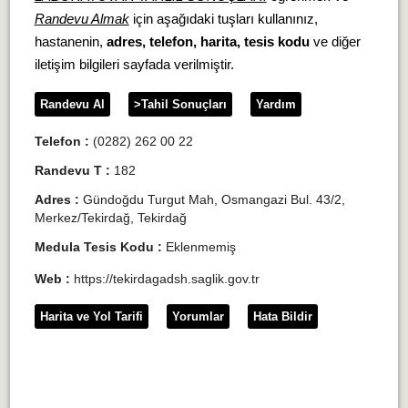
Randevu Almak
için aşağıdaki tuşları kullanınız,
hastanenin,
adres, telefon, harita, tesis kodu
ve diğer
iletişim bilgileri sayfada verilmiştir.
Randevu Al
>Tahil Sonuçları
Yardım
Telefon :
(0282) 262 00 22
Randevu T :
182
Adres :
Gündoğdu Turgut Mah, Osmangazi Bul. 43/2,
Merkez/Tekirdağ, Tekirdağ
Medula Tesis Kodu :
Eklenmemiş
Web :
https://tekirdagadsh.saglik.gov.tr
Harita ve Yol Tarifi
Yorumlar
Hata Bildir