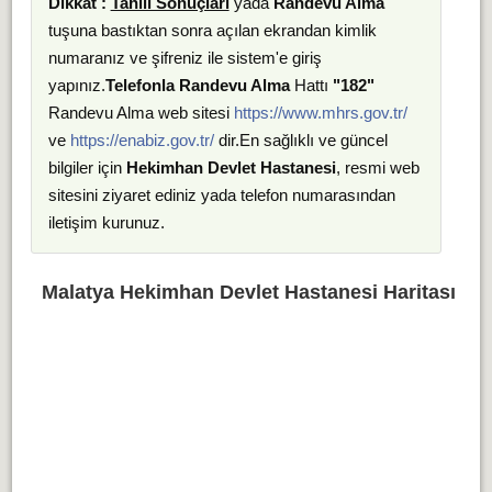
Dikkat :
Tahlil Sonuçları
yada
Randevu Alma
tuşuna bastıktan sonra açılan ekrandan kimlik
numaranız ve şifreniz ile sistem'e giriş
yapınız.
Telefonla Randevu Alma
Hattı
"182"
Randevu Alma web sitesi
https://www.mhrs.gov.tr/
ve
https://enabiz.gov.tr/
dir.En sağlıklı ve güncel
bilgiler için
Hekimhan Devlet Hastanesi
, resmi web
sitesini ziyaret ediniz yada telefon numarasından
iletişim kurunuz.
Malatya Hekimhan Devlet Hastanesi Haritası