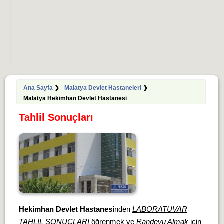
Ana Sayfa
❯
Malatya Devlet Hastaneleri
❯
Malatya Hekimhan Devlet Hastanesi
Tahlil Sonuçları
Hekimhan Devlet Hastanesi
nden
LABORATUVAR
TAHLİL SONUÇLARI
öğrenmek ve
Randevu Almak
için