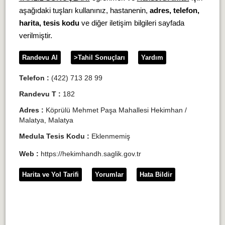
aşağıdaki tuşları kullanınız, hastanenin,
adres, telefon,
harita, tesis kodu
ve diğer iletişim bilgileri sayfada
verilmiştir.
Randevu Al
>Tahil Sonuçları
Yardım
Telefon :
(422) 713 28 99
Randevu T :
182
Adres :
Köprülü Mehmet Paşa Mahallesi Hekimhan /
Malatya, Malatya
Medula Tesis Kodu :
Eklenmemiş
Web :
https://hekimhandh.saglik.gov.tr
Harita ve Yol Tarifi
Yorumlar
Hata Bildir