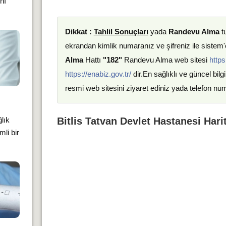
nı
Dikkat :
Tahlil Sonuçları
yada
Randevu Alma
t
ekrandan kimlik numaranız ve şifreniz ile sistem'e
Alma
Hattı
"182"
Randevu Alma web sitesi
https
https://enabiz.gov.tr/
dir.En sağlıklı ve güncel bilgi
resmi web sitesini ziyaret ediniz yada telefon nu
Bitlis Tatvan Devlet Hastanesi Hari
lık
li bir