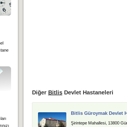
el
stane
Diğer
Bitlis
Devlet Hastaneleri
Bitlis Güroymak Devlet 
ları
Şirintepe Mahallesi, 13800 Gü
rınızı