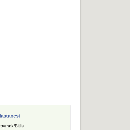
Hastanesi
roymak/Bitlis