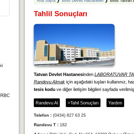
Ana Sayfa
❯
Bitlis Devlet Hastaneleri
❯
Bitlis Tatvan
Tahlil Sonuçları
ki
Tatvan Devlet Hastanesi
nden
LABORATUVAR TA
Randevu Almak
için aşağıdaki tuşları kullanınız, h
tesis kodu
ve diğer iletişim bilgileri sayfada verilmişt
r,RBC
Randevu Al
>Tahil Sonuçları
Yardım
Telefon :
(0434) 827 63 25
Randevu T :
182