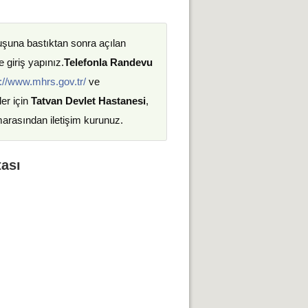
uşuna bastıktan sonra açılan
 giriş yapınız.
Telefonla Randevu
://www.mhrs.gov.tr/
ve
ler için
Tatvan Devlet Hastanesi
,
marasından iletişim kurunuz.
tası