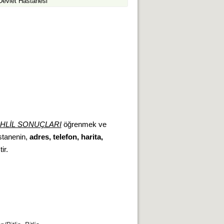
 Devlet Hastanesi
HLİL SONUÇLARI
öğrenmek ve
astanenin,
adres, telefon, harita,
ir.