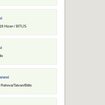
si
18 Hizan / BİTLİS
si
lis
anesi
 Rahova/Tatvan/Bitlis