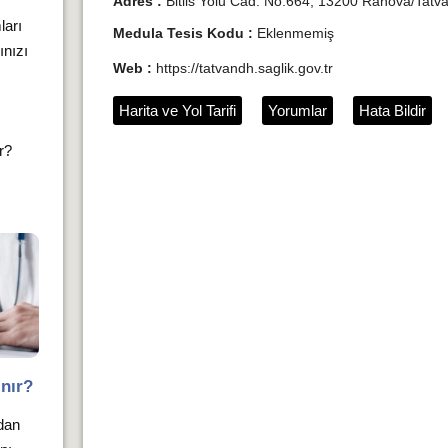
Adres :
Bitlis Yolu Cad. No:664, 13200 Rahova/Tatvan/B
ları
Medula Tesis Kodu :
Eklenmemiş
ınızı
Web :
https://tatvandh.saglik.gov.tr
Harita ve Yol Tarifi
Yorumlar
Hata Bildir
ır?
nır?
ndan