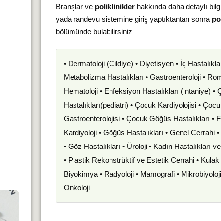
Branşlar ve
poliklinikler
hakkında daha detaylı bilg
yada randevu sistemine giriş yaptıktantan sonra
pol
bölümünde bulabilirsiniz
• Dermatoloji (Cildiye) • Diyetisyen • İç Hastalıkla
Metabolizma Hastalıkları • Gastroenteroloji • Romat
Hematoloji • Enfeksiyon Hastalıkları (İntaniye) •
Hastalıkları(pediatri) • Çocuk Kardiyolojisi • Çoc
Gastroenterolojisi • Çocuk Göğüs Hastalıkları • F
Kardiyoloji • Göğüs Hastalıkları • Genel Cerrahi 
• Göz Hastalıkları • Üroloji • Kadın Hastalıkları 
• Plastik Rekonstrüktif ve Estetik Cerrahi • Kula
Biyokimya • Radyoloji • Mamografi • Mikrobiyoloj
Onkoloji