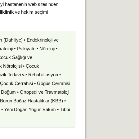
iyi hastanenin web sitesinden
iklinik
ve hekim seçimi
rı (Dahiliye) • Endokrinoloji ve
oloji • Psikiyatri • Nöroloji •
 Çocuk Sağlığı ve
uk Nörolojisi • Çocuk
izik Tedavi ve Rehabilitasyon •
• Çocuk Cerrahisi • Göğüs Cerrahisi
ve Doğum • Ortopedi ve Travmatoloji
k Burun Boğaz Hastalıkları(KBB) •
i • Yeni Doğan Yoğun Bakım • Tıbbi