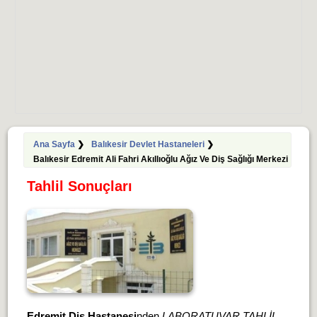
Ana Sayfa
❯
Balıkesir Devlet Hastaneleri
❯
Balıkesir Edremit Ali Fahri Akıllıoğlu Ağız Ve Diş Sağlığı Merkezi
Tahlil Sonuçları
Edremit Diş Hastanesi
nden
LABORATUVAR TAHLİL