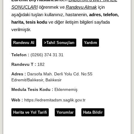
SONUÇLARI
öğrenmek ve
Randevu Almak
için
aşağıdaki tuşları kullanınız, hastanenin,
adres, telefon,
harita, tesis kodu
ve diğer iletişim bilgileri sayfada
verilmiştir.
Randevu Al
>Tahil Sonuçları
Yardım
Telefon :
(0266) 374 31 31
Randevu T :
182
Adres :
Darsofa Mah. Derli Yolu Cd. No:55
Edremit/Balıkesir, Balıkesir
Medula Tesis Kodu :
Eklenmemiş
Web :
https://edremitadsm.saglik.gov.tr
Harita ve Yol Tarifi
Yorumlar
Hata Bildir