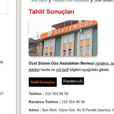
Ana Sayfa
❯
İstanbul Özel Hastaneler
❯
Özel Sistem 
Tahlil Sonuçları
rin
Özel Sistem Göz Hastalıkları Merkezi
randevu, la
telefon
harita ve
yol tarifi
bilgileri aşağıdaki gibidir.
Randevu Al
Tahlil Sonuçları
ır?
Telefon :
216 354 96 96
Randevu Telefon :
216 354 96 96
Adres :
Batı Mah. Vişne Sok. No:9,Pendik İstanbul, İ