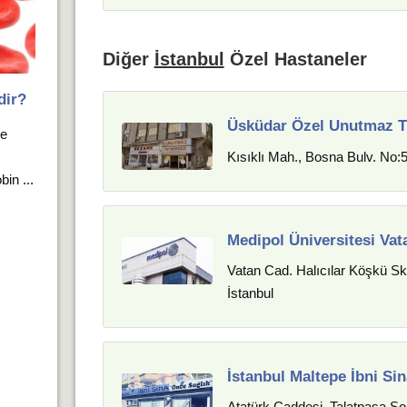
Diğer
İstanbul
Özel Hastaneler
dir?
Üsküdar Özel Unutmaz T
ve
Kısıklı Mah., Bosna Bulv. No:
in ...
Medipol Üniversitesi Vata
Vatan Cad. Halıcılar Köşkü Sk
İstanbul
İstanbul Maltepe İbni Si
Atatürk Caddesi, Talatpaşa So