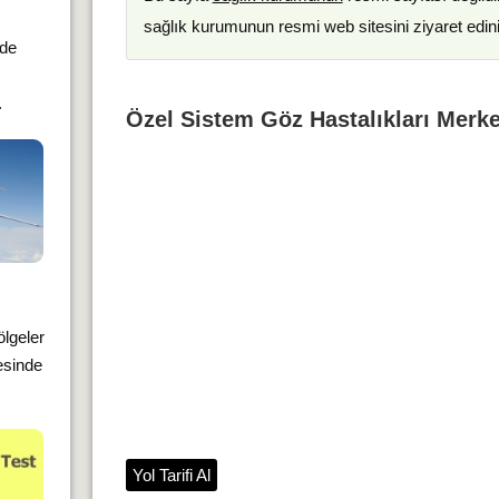
sağlık kurumunun resmi web sitesini ziyaret edin
nde
.
Özel Sistem Göz Hastalıkları Merkez
ölgeler
esinde
Yol Tarifi Al