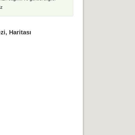
iz
i, Haritası