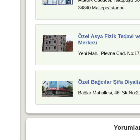
34840 Maltepe/İstanbul
Özel Asya Fizik Tedavi v
Merkezi
Yeni Mah., Plevne Cad. No:17,
Özel Bağcılar Şifa Diyali
Bağlar Mahallesi, 46. Sk No:2,
Yorumla