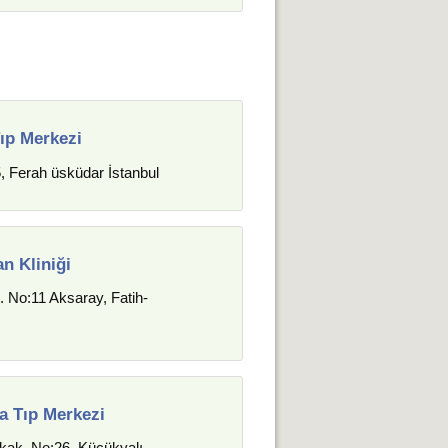
ıp Merkezi
5, Ferah üsküdar İstanbul
n Kliniği
. No:11 Aksaray, Fatih-
na Tıp Merkezi
kak, No:26, Küçükyalı,