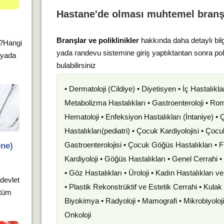
Hastane'de olması muhtemel branş
Branşlar ve poliklinikler
hakkında daha detaylı bil
r?Hangi
yada randevu sistemine giriş yaptıktantan sonra po
e yada
bulabilirsiniz
• Dermatoloji (Cildiye) • Diyetisyen • İç Hastalıkla
Metabolizma Hastalıkları • Gastroenteroloji • Romat
Hematoloji • Enfeksiyon Hastalıkları (İntaniye) •
Hastalıkları(pediatri) • Çocuk Kardiyolojisi • Çoc
Gastroenterolojisi • Çocuk Göğüs Hastalıkları • F
ene)
Kardiyoloji • Göğüs Hastalıkları • Genel Cerrahi 
• Göz Hastalıkları • Üroloji • Kadın Hastalıkları 
 devlet
• Plastik Rekonstrüktif ve Estetik Cerrahi • Kula
 tüm
Biyokimya • Radyoloji • Mamografi • Mikrobiyoloj
Onkoloji