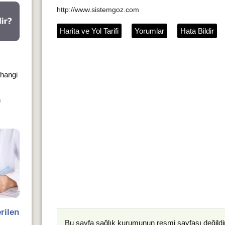
http://www.sistemgoz.com
Harita ve Yol Tarifi
Yorumlar
Hata Bildir
rhangi
n
rilen
Bu sayfa
sağlık kurumunun
resmi sayfası değildir