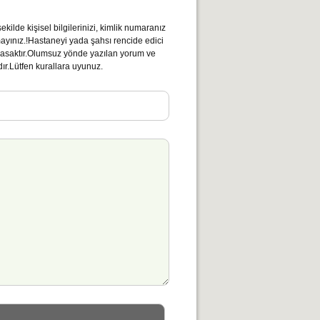
kilde kişisel bilgilerinizi, kimlik numaranız
mayınız.!Hastaneyi yada şahsı rencide edici
ı yasaktır.Olumsuz yönde yazılan yorum ve
ır.Lütfen kurallara uyunuz.