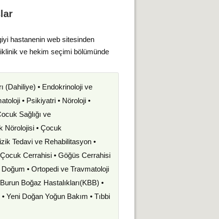
lar
giyi hastanenin web sitesinden
liklinik ve hekim seçimi bölümünde
rı (Dahiliye) • Endokrinoloji ve
oloji • Psikiyatri • Nöroloji •
 Çocuk Sağlığı ve
uk Nörolojisi • Çocuk
izik Tedavi ve Rehabilitasyon •
• Çocuk Cerrahisi • Göğüs Cerrahisi
ve Doğum • Ortopedi ve Travmatoloji
k Burun Boğaz Hastalıkları(KBB) •
i • Yeni Doğan Yoğun Bakım • Tıbbi