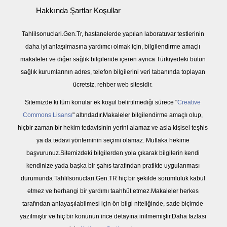
Hakkında Şartlar Koşullar
Tahlilsonuclari.Gen.Tr, hastanelerde yapılan laboratuvar testlerinin
daha iyi anlaşılmasına yardımcı olmak için, bilgilendirme amaçlı
makaleler ve diğer sağlık bilgileride içeren ayrıca Türkiyedeki bütün
sağlık kurumlarının adres, telefon bilgilerini veri tabanında toplayan
ücretsiz, rehber web sitesidir.
Sitemizde ki tüm konular ek koşul belirtilmediği sürece "
Creative
Commons Lisansı
" altındadır.Makaleler bilgilendirme amaçlı olup,
hiçbir zaman bir hekim tedavisinin yerini alamaz ve asla kişisel teşhis
ya da tedavi yönteminin seçimi olamaz. Mutlaka hekime
başvurunuz.Sitemizdeki bilgilerden yola çıkarak bilgilerin kendi
kendinize yada başka bir şahıs tarafından pratikte uygulanması
durumunda Tahlilsonuclari.Gen.TR hiç bir şekilde sorumluluk kabul
etmez ve herhangi bir yardımı taahhüt etmez.Makaleler herkes
tarafından anlayaşılabilmesi için ön bilgi niteliğinde, sade biçimde
yazılmıştır ve hiç bir konunun ince detayına inilmemiştir.Daha fazlası