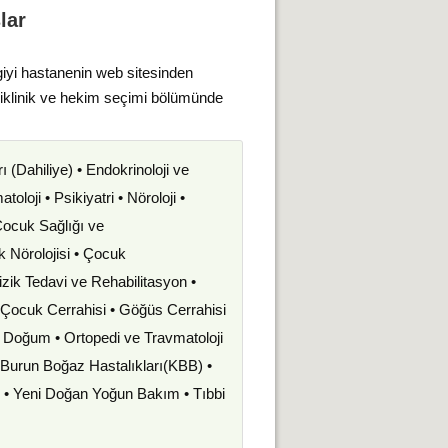
lar
giyi hastanenin web sitesinden
liklinik ve hekim seçimi bölümünde
rı (Dahiliye) • Endokrinoloji ve
oloji • Psikiyatri • Nöroloji •
 Çocuk Sağlığı ve
uk Nörolojisi • Çocuk
izik Tedavi ve Rehabilitasyon •
• Çocuk Cerrahisi • Göğüs Cerrahisi
ve Doğum • Ortopedi ve Travmatoloji
k Burun Boğaz Hastalıkları(KBB) •
i • Yeni Doğan Yoğun Bakım • Tıbbi