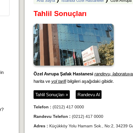
Ana Sayfa
❯
İstanbul Özel Hastaneler
❯
Özel Avrupa 
Tahlil Sonuçları
rin
Özel Avrupa Şafak Hastanesi
randevu, laboratuvar 
harita ve
yol tarifi
bilgileri aşağıdaki gibidir.
Tahlil Sonuçları »
Randevu Al
Telefon :
(0212) 417 0000
ır?
Randevu Telefon :
(0212) 417 0000
Adres :
Küçükköy Yolu Hamam Sok., No:2, 34239 Ga