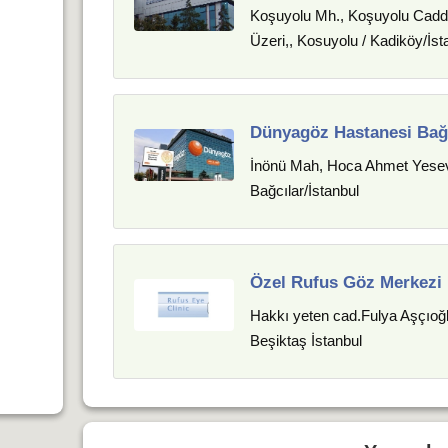
Koşuyolu Mh., Koşuyolu Cadd
Üzeri,, Kosuyolu / Kadiköy/İst
Dünyagöz Hastanesi Bağ
İnönü Mah, Hoca Ahmet Yesev
Bağcılar/İstanbul
Özel Rufus Göz Merkezi
Hakkı yeten cad.Fulya Aşçıoğl
Beşiktaş İstanbul