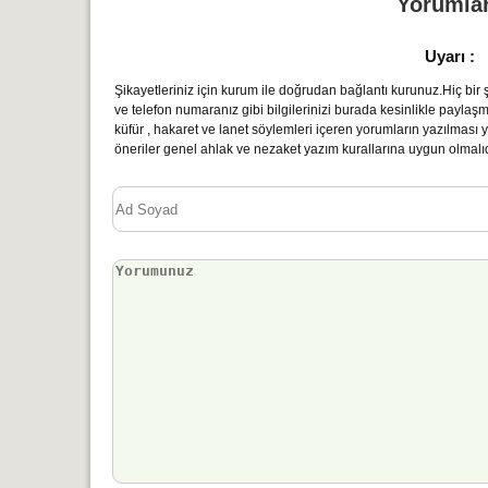
Yorumla
Uyarı :
Şikayetleriniz için kurum ile doğrudan bağlantı kurunuz.Hiç bir şe
ve telefon numaranız gibi bilgilerinizi burada kesinlikle paylaş
küfür , hakaret ve lanet söylemleri içeren yorumların yazılmas
öneriler genel ahlak ve nezaket yazım kurallarına uygun olmalıd