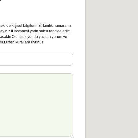
r
kilde kişisel bilgilerinizi, kimlik numaranız
mayınız.!Hastaneyi yada şahsı rencide edici
ı yasaktır.Olumsuz yönde yazılan yorum ve
ır.Lütfen kurallara uyunuz.