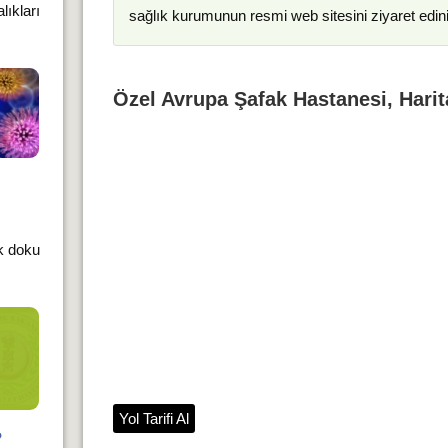
lıkları
sağlık kurumunun resmi web sitesini ziyaret edin
Özel Avrupa Şafak Hastanesi, Harit
k doku
Yol Tarifi Al
?