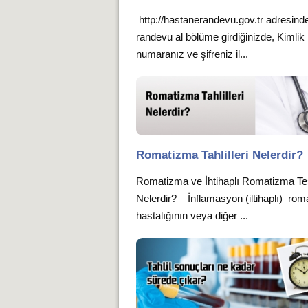
http://hastanerandevu.gov.tr adresind
randevu al bölüme girdiğinizde, Kimlik
numaranız ve şifreniz il...
Romatizma Tahlilleri Nelerdir?
Romatizma ve İhtihaplı Romatizma Tes
Nelerdir? İnflamasyon (iltihaplı) ro
hastalığının veya diğer ...