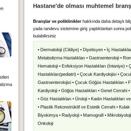
Hastane'de olması muhtemel branş
en
Branşlar ve poliklinikler
hakkında daha detaylı bil
yada randevu sistemine giriş yaptıktantan sonra po
bulabilirsiniz
• Dermatoloji (Cildiye) • Diyetisyen • İç Hastalıkla
Metabolizma Hastalıkları • Gastroenteroloji • Romat
Hematoloji • Enfeksiyon Hastalıkları (İntaniye) •
Hastalıkları(pediatri) • Çocuk Kardiyolojisi • Çoc
tleri
Gastroenterolojisi • Çocuk Göğüs Hastalıkları • F
matizma
Kardiyoloji • Göğüs Hastalıkları • Genel Cerrahi 
• Göz Hastalıkları • Üroloji • Kadın Hastalıkları 
• Plastik Rekonstrüktif ve Estetik Cerrahi • Kula
Biyokimya • Radyoloji • Mamografi • Mikrobiyoloj
Onkoloji