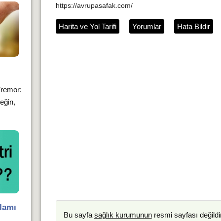
https://avrupasafak.com/
Harita ve Yol Tarifi
Yorumlar
Hata Bildir
Tremor:
neğin,
lamı
Bu sayfa
sağlık kurumunun
resmi sayfası değildir