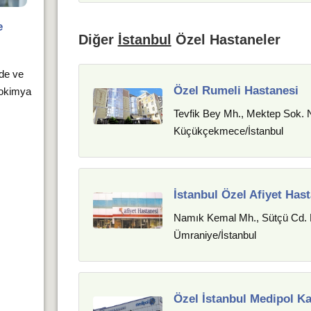
e
Diğer
İstanbul
Özel Hastaneler
rde ve
Özel Rumeli Hastanesi
yokimya
Tevfik Bey Mh., Mektep Sok. 
Küçükçekmece/İstanbul
İstanbul Özel Afiyet Has
Namık Kemal Mh., Sütçü Cd. N
Ümraniye/İstanbul
Özel İstanbul Medipol K