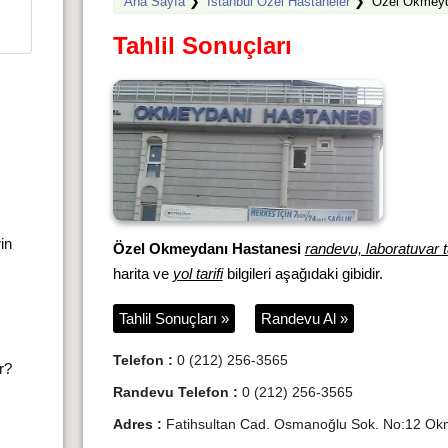
Ana Sayfa
❯
İstanbul Özel Hastaneler
❯
Özel Okmeyd
Tahlil Sonuçları
rin
Özel Okmeydanı Hastanesi
randevu, laboratuvar ta
harita ve
yol tarifi
bilgileri aşağıdaki gibidir.
Tahlil Sonuçları »
Randevu Al »
Telefon :
0 (212) 256-3565
ır?
Randevu Telefon :
0 (212) 256-3565
Adres :
Fatihsultan Cad. Osmanoğlu Sok. No:12 Okm