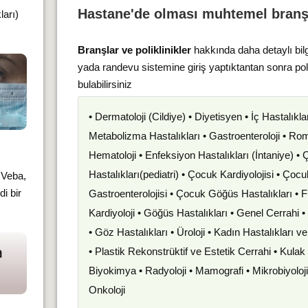
Hastane'de olması muhtemel branş
ları)
Branşlar ve poliklinikler
hakkında daha detaylı bil
yada randevu sistemine giriş yaptıktantan sonra po
bulabilirsiniz
• Dermatoloji (Cildiye) • Diyetisyen • İç Hastalıkla
Metabolizma Hastalıkları • Gastroenteroloji • Romat
Hematoloji • Enfeksiyon Hastalıkları (İntaniye) •
Hastalıkları(pediatri) • Çocuk Kardiyolojisi • Çoc
 Veba,
i bir
Gastroenterolojisi • Çocuk Göğüs Hastalıkları • F
Kardiyoloji • Göğüs Hastalıkları • Genel Cerrahi 
• Göz Hastalıkları • Üroloji • Kadın Hastalıkları 
• Plastik Rekonstrüktif ve Estetik Cerrahi • Kula
Biyokimya • Radyoloji • Mamografi • Mikrobiyoloj
Onkoloji