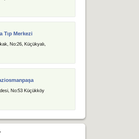
na Tıp Merkezi
kak, No:26, Küçükyalı,
Gaziosmanpaşa
desi, No:53 Küçükköy
r