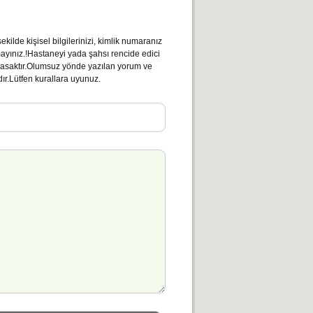
kilde kişisel bilgilerinizi, kimlik numaranız
mayınız.!Hastaneyi yada şahsı rencide edici
ı yasaktır.Olumsuz yönde yazılan yorum ve
ır.Lütfen kurallara uyunuz.