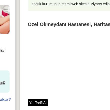
sağlık kurumunun resmi web sitesini ziyaret edin
Özel Okmeydanı Hastanesi, Haritas
davi
Bakar?
Yol Tarifi Al
i