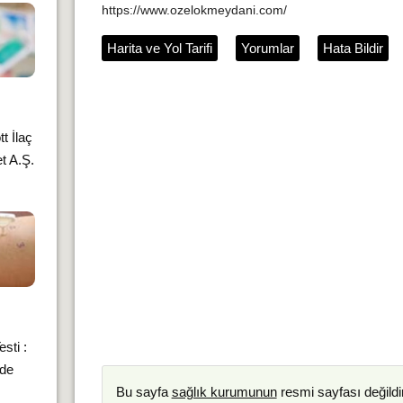
https://www.ozelokmeydani.com/
Harita ve Yol Tarifi
Yorumlar
Hata Bildir
t İlaç
t A.Ş.
sti :
nde
Bu sayfa
sağlık kurumunun
resmi sayfası değildir