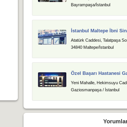
Bayrampaşa/İstanbul
İstanbul Maltepe İbni Si
Atatürk Caddesi, Talatpaşa So
34840 Maltepe/İstanbul
Özel Başarı Hastanesi 
Yeni Mahalle, Hekimsuyu Cad
Gaziosmanpaşa / İstanbul
Yorumla