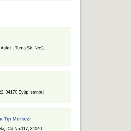
i
Asfaltı, Turna Sk. No:2,
22, 34170 Eyüp istanbul
a Tıp Merkezi
ekçi Cd No:117, 34040