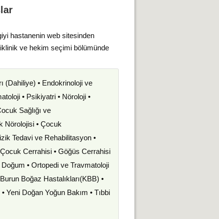
lar
giyi hastanenin web sitesinden
liklinik ve hekim seçimi bölümünde
rı (Dahiliye) • Endokrinoloji ve
oloji • Psikiyatri • Nöroloji •
 Çocuk Sağlığı ve
uk Nörolojisi • Çocuk
izik Tedavi ve Rehabilitasyon •
• Çocuk Cerrahisi • Göğüs Cerrahisi
ve Doğum • Ortopedi ve Travmatoloji
k Burun Boğaz Hastalıkları(KBB) •
i • Yeni Doğan Yoğun Bakım • Tıbbi