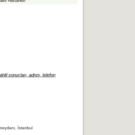
anı Hastanesi
hlil sonuçları, adres, telefon
eydanı, İstanbul