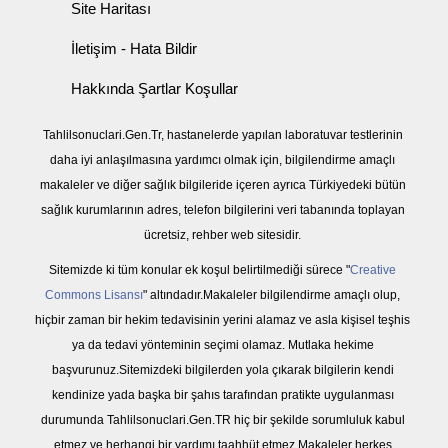
Site Haritası
İletişim - Hata Bildir
Hakkında Şartlar Koşullar
Tahlilsonuclari.Gen.Tr, hastanelerde yapılan laboratuvar testlerinin
daha iyi anlaşılmasına yardımcı olmak için, bilgilendirme amaçlı
makaleler ve diğer sağlık bilgileride içeren ayrıca Türkiyedeki bütün
sağlık kurumlarının adres, telefon bilgilerini veri tabanında toplayan
ücretsiz, rehber web sitesidir.
Sitemizde ki tüm konular ek koşul belirtilmediği sürece "
Creative
Commons Lisansı
" altındadır.Makaleler bilgilendirme amaçlı olup,
hiçbir zaman bir hekim tedavisinin yerini alamaz ve asla kişisel teşhis
ya da tedavi yönteminin seçimi olamaz. Mutlaka hekime
başvurunuz.Sitemizdeki bilgilerden yola çıkarak bilgilerin kendi
kendinize yada başka bir şahıs tarafından pratikte uygulanması
durumunda Tahlilsonuclari.Gen.TR hiç bir şekilde sorumluluk kabul
etmez ve herhangi bir yardımı taahhüt etmez.Makaleler herkes