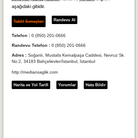
aşağıdaki gibidir.
Randevu Al
Tahlil Sonuçları
Telefon :
0 (850) 201-0666
Randevu Telefon :
0 (850) 201-0666
Adres :
Soğanlı, Mustafa Kemalpaşa Caddesi, Nevruz Sk.
No:2, 34183 Bahçelievler/İstanbul, İstanbul
http://mediansaglik.com
Harita ve Yol Tarifi
Yorumlar
Hata Bildir