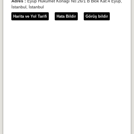
Adres :
Eyüp Hükümet Konağı No:26/1 B Blok Kat:4 Eyüp,
İstanbul, İstanbul
Harita ve Yol Tarifi
Hata Bildir
Görüş bildir