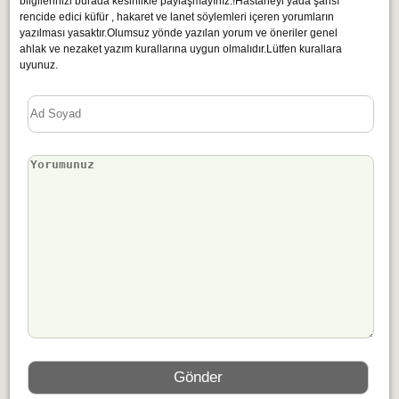
bilgilerinizi burada kesinlikle paylaşmayınız.!Hastaneyi yada şahsı
rencide edici küfür , hakaret ve lanet söylemleri içeren yorumların
yazılması yasaktır.Olumsuz yönde yazılan yorum ve öneriler genel
ahlak ve nezaket yazım kurallarına uygun olmalıdır.Lütfen kurallara
uyunuz.