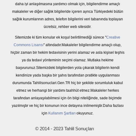
daha iyi anlaşılmasına yardımcı olmak için, bilgilendirme amaçlı
makaleler ve diğer sağlık bilgileride içeren ayrıca Türkiyedeki bütün
sağlık kurumlarının adres, telefon bilgilerini veri tabanında toplayan
ücretsiz, rehber web sitesidir.
Sitemizde ki tüm konular ek koşul belirtilmediği sürece "
Creative
Commons Lisansı
" altındadır.Makaleler bilgilendirme amaçlı olup,
hiçbir zaman bir hekim tedavisinin yerini alamaz ve asla kişisel teşhis
ya da tedavi yönteminin seçimi olamaz. Mutlaka hekime
başvurunuz.Sitemizdeki bilgilerden yola çıkarak bilgilerin kendi
kendinize yada başka bir şahıs tarafından pratikte uygulanması
durumunda Tahlilsonuclari.Gen.TR hiç bir şekilde sorumluluk kabul
etmez ve herhangi bir yardımı taahhüt etmez.Makaleler herkes
tarafından anlayaşılabilmesi için ön bilgi niteliğinde, sade biçimde
yazılmıştır ve hiç bir konunun ince detayına inilmemiştir.Daha fazlası
için
Kullanım Şartları
okuyunuz.
© 2014 - 2023 Tahlil Sonuçları