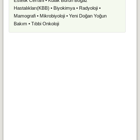
Estetik Cerrahi • Kulak Burun Boğaz
Hastalıkları(KBB) • Biyokimya • Radyoloji •
Mamografi • Mikrobiyoloji • Yeni Doğan Yoğun
Bakım • Tıbbi Onkoloji