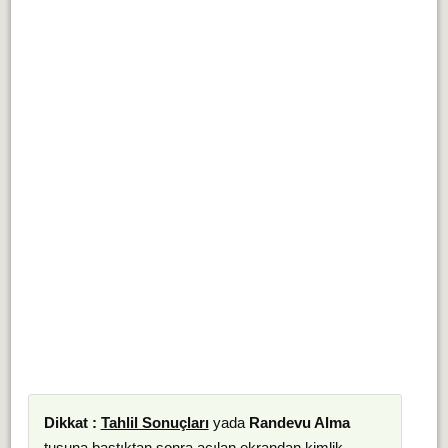
Dikkat :
Tahlil Sonuçları
yada
Randevu Alma
tuşuna bastıktan sonra açılan ekrandan kimlik