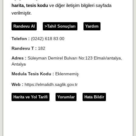
harita, tesis kodu
ve diğer iletişim bilgileri sayfada
verilmiştir.
Randevu Al
>Tahil Sonuçları
Yardım
Telefon :
(0242) 618 83 00
Randevu T :
182
Adres :
Süleyman Demirel Bulvarı No:123 Elmalı/antalya,
Antalya
Medula Tesis Kodu :
Eklenmemiş
Web :
https://elmalidh.saglik.gov.tr
Harita ve Yol Tarifi
Yorumlar
Hata Bildir