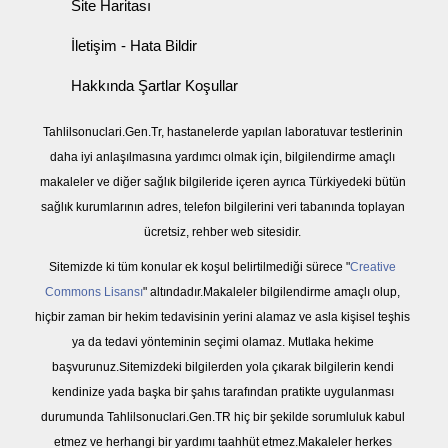
Site Haritası
İletişim - Hata Bildir
Hakkında Şartlar Koşullar
Tahlilsonuclari.Gen.Tr, hastanelerde yapılan laboratuvar testlerinin
daha iyi anlaşılmasına yardımcı olmak için, bilgilendirme amaçlı
makaleler ve diğer sağlık bilgileride içeren ayrıca Türkiyedeki bütün
sağlık kurumlarının adres, telefon bilgilerini veri tabanında toplayan
ücretsiz, rehber web sitesidir.
Sitemizde ki tüm konular ek koşul belirtilmediği sürece "
Creative
Commons Lisansı
" altındadır.Makaleler bilgilendirme amaçlı olup,
hiçbir zaman bir hekim tedavisinin yerini alamaz ve asla kişisel teşhis
ya da tedavi yönteminin seçimi olamaz. Mutlaka hekime
başvurunuz.Sitemizdeki bilgilerden yola çıkarak bilgilerin kendi
kendinize yada başka bir şahıs tarafından pratikte uygulanması
durumunda Tahlilsonuclari.Gen.TR hiç bir şekilde sorumluluk kabul
etmez ve herhangi bir yardımı taahhüt etmez.Makaleler herkes