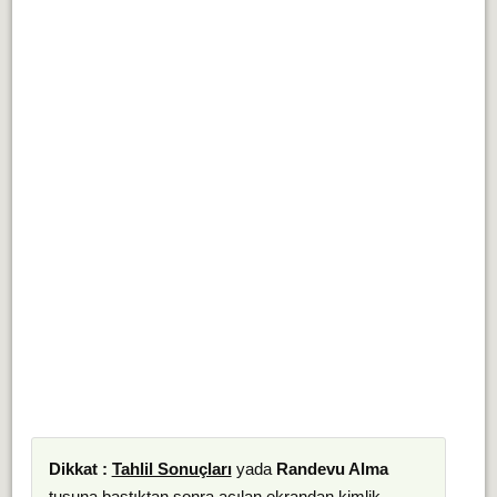
Dikkat :
Tahlil Sonuçları
yada
Randevu Alma
tuşuna bastıktan sonra açılan ekrandan kimlik