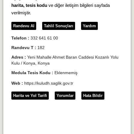
harita, tesis kodu
ve diğer iletişim bilgileri sayfada
verilmiştir.
Randevu Al
Tahlil Sonuçları
Yardım
Telefon :
332 641 61 00
Randevu T :
182
Adres :
Yeni Mahalle Ahmet Baran Caddesi Kozanlı Yolu
Kulu / Konya, Konya
Medula Tesis Kodu :
Eklenmemiş
Web :
https://kuludh.saglik.gov.tr
Harita ve Yol Tarifi
Yorumlar
Hata Bildir