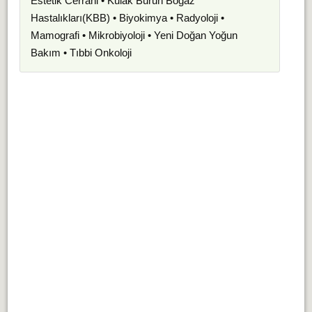
Estetik Cerrahi • Kulak Burun Boğaz
Hastalıkları(KBB) • Biyokimya • Radyoloji •
Mamografi • Mikrobiyoloji • Yeni Doğan Yoğun
Bakım • Tıbbi Onkoloji