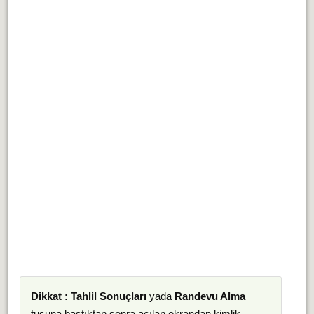
Dikkat :
Tahlil Sonuçları
yada
Randevu Alma
tuşuna bastıktan sonra açılan ekrandan kimlik