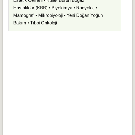
Estetik Cerrahi • Kulak Burun Boğaz
Hastalıkları(KBB) • Biyokimya • Radyoloji •
Mamografi • Mikrobiyoloji • Yeni Doğan Yoğun
Bakım • Tıbbi Onkoloji